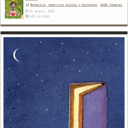
Botánica, medicina oculta y forteana
,
DUDA Semanal
14 enero, 2025
403
visitas