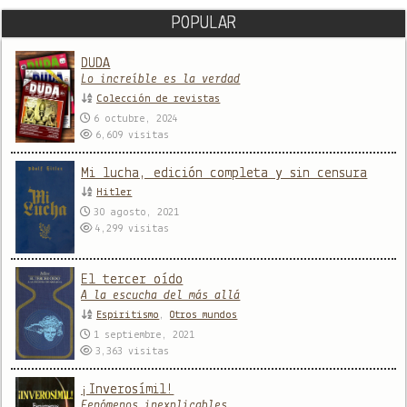
POPULAR
DUDA
Lo increíble es la verdad
Colección de revistas
6 octubre, 2024
6,609
visitas
Mi lucha, edición completa y sin censura
Hitler
30 agosto, 2021
4,299
visitas
El tercer oído
A la escucha del más allá
Espiritismo
,
Otros mundos
1 septiembre, 2021
3,363
visitas
¡Inverosímil!
Fenómenos inexplicables