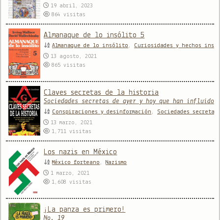
19 abril, 2023
864
visitas
Almanaque de lo insólito 5
Almanaque de lo insólito
,
Curiosidades y hechos insó
13 agosto, 2021
865
visitas
Claves secretas de la historia
Sociedades secretas de ayer y hoy que han influido 
Conspiraciones y desinformación
,
Sociedades secretas
13 marzo, 2021
1,711
visitas
Los nazis en México
México forteano
,
Nazismo
1 marzo, 2021
1,608
visitas
¡La panza es primero!
No. 19