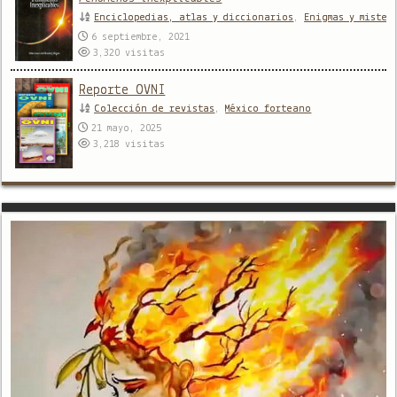
Enciclopedias, atlas y diccionarios
,
Enigmas y mister
6 septiembre, 2021
3,320
visitas
Reporte OVNI
Colección de revistas
,
México forteano
21 mayo, 2025
3,218
visitas