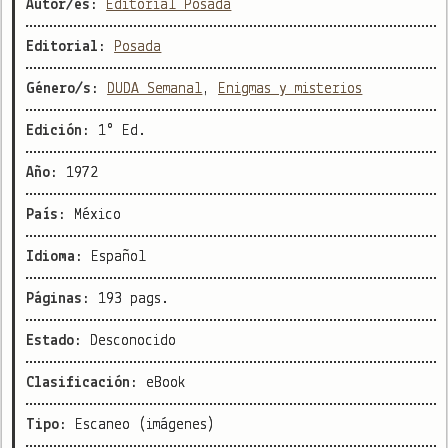
Autor/es:
Editorial Posada
Editorial:
Posada
Género/s:
DUDA Semanal
,
Enigmas y misterios
Edición:
1° Ed.
Año:
1972
País:
México
Idioma:
Español
Páginas:
193 pags.
Estado:
Desconocido
Clasificación:
eBook
Tipo:
Escaneo (imágenes)