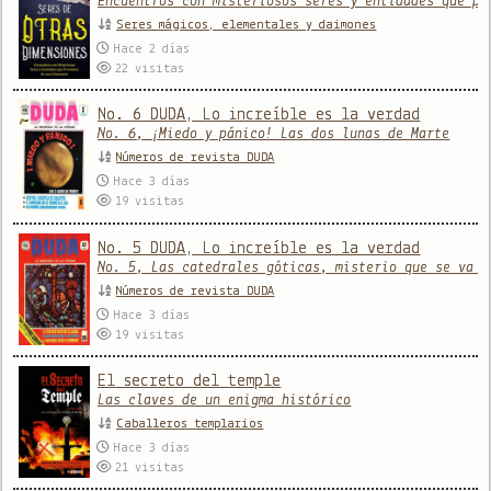
Encuentros con misteriosos seres y entidades que pr
Seres mágicos, elementales y daimones
Hace 2 días
22
visitas
No. 6 DUDA, Lo increíble es la verdad
No. 6, ¡Miedo y pánico! Las dos lunas de Marte
Números de revista DUDA
Hace 3 días
19
visitas
No. 5 DUDA, Lo increíble es la verdad
No. 5, Las catedrales góticas, misterio que se va a
Números de revista DUDA
Hace 3 días
19
visitas
El secreto del temple
Las claves de un enigma histórico
Caballeros templarios
Hace 3 días
21
visitas