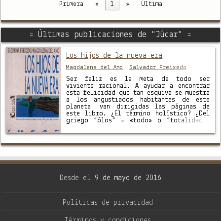
Primera
«
1
»
Última
= Últimas publicaciones de "Júcar" =
Los hijos de la nueva era
Magdalena del Amo
,
Salvador Freixedo
Ser feliz es la meta de todo ser
viviente racional. A ayudar a encontrar
esta felicidad que tan esquiva se muestra
a los angustiados habitantes de este
planeta, van dirigidas las páginas de
este libro. ¿El término holístico? ¿Del
griego “ólos” = «todo» o “totalidad”?
Está de moda y es un síntoma de que la …
Desde el
9 de mayo de 2016
Políticas de privacidad
Términos y condiciones