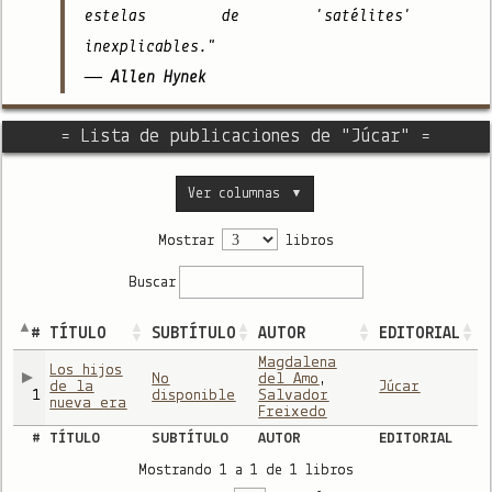
estelas de 'satélites'
inexplicables."
— Allen Hynek
= Lista de publicaciones de "Júcar" =
Ver columnas
▼
Mostrar
libros
Buscar
#
TÍTULO
SUBTÍTULO
AUTOR
EDITORIAL
Magdalena
Los hijos
No
del Amo
,
de la
Júcar
1
disponible
Salvador
nueva era
Freixedo
#
TÍTULO
SUBTÍTULO
AUTOR
EDITORIAL
Mostrando 1 a 1 de 1 libros