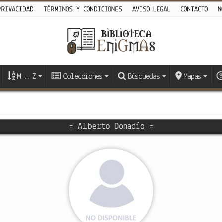
PRIVACIDAD
TÉRMINOS Y CONDICIONES
AVISO LEGAL
CONTACTO
N
M … Z
Colecciones
Búsquedas
Mapas
= Alberto Donadío =