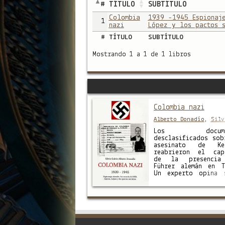
#
TÍTULO
SUBTÍTULO
Colombia
1939 -1945 Espionaj
1
nazi
López y los pactos s
#
TÍTULO
SUBTÍTULO
Mostrando 1 a 1 de 1 libros
Colombia nazi
Alberto Donadío
,
Silv
Galvis
Los documen
desclasificados sob
asesinato de Ken
reabrieron el cap
de la presencia
Führer alemán en T
Un experto opina 
las pruebas que 
paso en el país. A
de la desclasific
de documentos liga
la muerte del presi
John Fitzgerald Ken
en Estados Unido