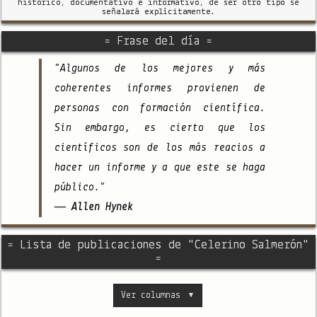
histórico, documentativo e informativo, de ser otro tipo se
señalará explícitamente.
= Frase del día =
"Algunos de los mejores y más
coherentes informes provienen de
personas con formación científica.
Sin embargo, es cierto que los
científicos son de los más reacios a
hacer un informe y a que este se haga
público."
— Allen Hynek
= Lista de publicaciones de "Celerino Salmerón"
=
Ver columnas
▼