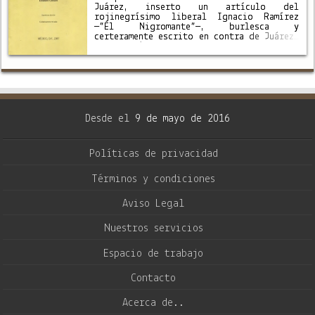
Juárez, inserto un artículo del
rojinegrísimo liberal Ignacio Ramírez
—”El Nigromante”—, burlesca y
certeramente escrito en contra de Juárez.
Tal artículo fue publicado en el
periódico liberal: “El Mensajero”, del
17 de octubre de 1867, y …
Desde el
9 de mayo de 2016
Políticas de privacidad
Términos y condiciones
Aviso Legal
Nuestros servicios
Espacio de trabajo
Contacto
Acerca de..