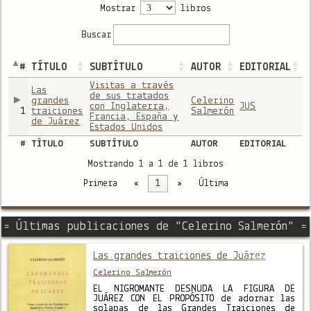
Mostrar
libros
Buscar
#
TÍTULO
SUBTÍTULO
AUTOR
EDITORIAL
Visitas a través
Las
de sus tratados
grandes
Celerino
con Inglaterra,
JUS
1
traiciones
Salmerón
Francia, España y
de Juárez
Estados Unidos
#
TÍTULO
SUBTÍTULO
AUTOR
EDITORIAL
Mostrando 1 a 1 de 1 libros
Primera
«
1
»
Última
= Últimas publicaciones de "Celerino Salmerón" =
Las grandes traiciones de Juárez
Celerino Salmerón
EL NIGROMANTE DESNUDA LA FIGURA DE
JUÁREZ CON EL PROPÓSITO de adornar las
solapas de las Grandes Traiciones de