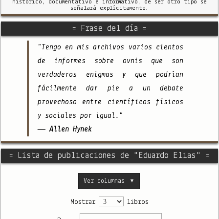
histórico, documentativo e informativo, de ser otro tipo se
señalará explícitamente.
= Frase del día =
"Tengo en mis archivos varios cientos
de informes sobre ovnis que son
verdaderos enigmas y que podrían
fácilmente dar pie a un debate
provechoso entre científicos físicos
y sociales por igual."
— Allen Hynek
= Lista de publicaciones de "Eduardo Elias" =
Ver columnas
▼
Mostrar
libros