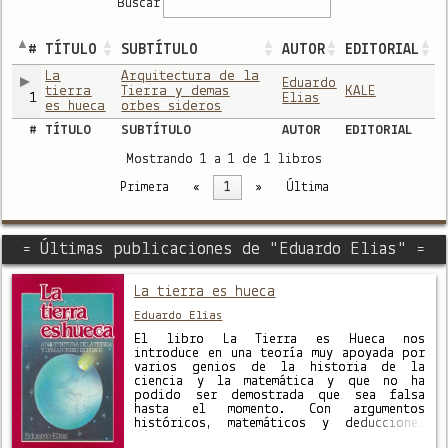
Buscar
#
TÍTULO
SUBTÍTULO
AUTOR
EDITORIAL
La
Arquitectura de la
Eduardo
tierra
Tierra y demas
KALE
1
Elias
es hueca
orbes sideros
#
TÍTULO
SUBTÍTULO
AUTOR
EDITORIAL
Mostrando 1 a 1 de 1 libros
Primera
«
1
»
Última
= Últimas publicaciones de "Eduardo Elias" =
La tierra es hueca
Eduardo Elias
El libro La Tierra es Hueca nos
introduce en una teoría muy apoyada por
varios genios de la historia de la
ciencia y la matemática y que no ha
podido ser demostrada que sea falsa
hasta el momento. Con argumentos
históricos, matemáticos y deducciones
lógicas, su autor nos muestra lo oculto