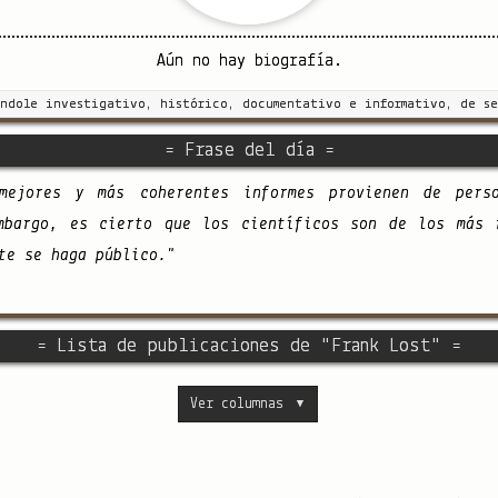
Aún no hay biografía.
índole investigativo, histórico, documentativo e informativo, de se
= Frase del día =
mejores y más coherentes informes provienen de pers
mbargo, es cierto que los científicos son de los más 
te se haga público."
= Lista de publicaciones de "Frank Lost" =
Ver columnas
▼