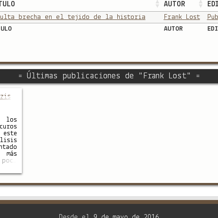
TULO
AUTOR
ED
ulta brecha en el tejido de la historia
Frank Lost
Pu
TULO
AUTOR
EDI
= Últimas publicaciones de "Frank Lost" =
zis
 los
curos
 este
lisis
ntado
 más
poco
toria
o los
e los
iones
és de
erra
nazi:
poder
Desde el
9 de mayo de 2016