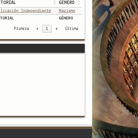
ITORIAL
GÉNERO
blicación Independiente
Nazismo
TORIAL
GÉNERO
Primera
«
1
»
Última