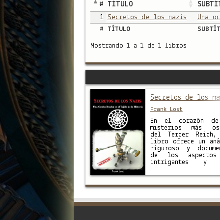
#
TÍTULO
SUBTÍ
1
Secretos de los nazis
Una oc
#
TÍTULO
SUBTÍ
Mostrando 1 a 1 de 1 libros
Secretos de los na
Frank Lost
En el corazón de
misterios más os
del Tercer Reich,
libro ofrece un aná
riguroso y docume
de los aspectos
intrigantes y 
conocidos de la his
nazi, distinguiend
hechos probados d
mitos y especulac
que surgieron despu
la Segunda Gu
Mundial. Ocultismo 
una búsqueda de 