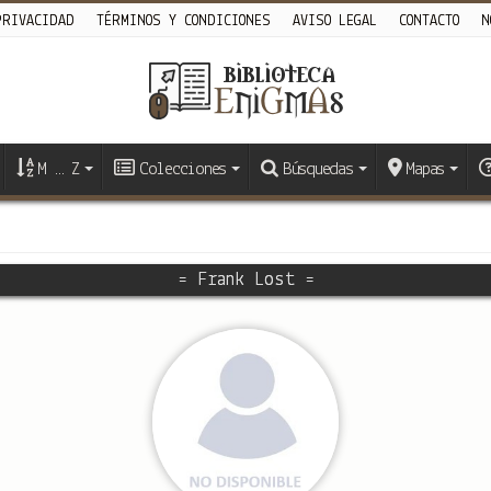
PRIVACIDAD
TÉRMINOS Y CONDICIONES
AVISO LEGAL
CONTACTO
N
M … Z
Colecciones
Búsquedas
Mapas
= Frank Lost =