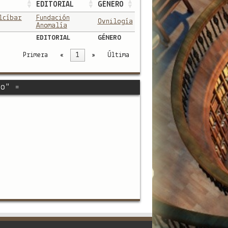
EDITORIAL
GÉNERO
lcíbar
Fundación
Ovnilogía
Anomalía
EDITORIAL
GÉNERO
Primera
«
1
»
Última
lo" =