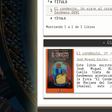
#
TÍTULO
El condesito. Un viaje al cora
1
fenómeno OVNI
#
TÍTULO
Mostrando 1 a 1 de 1 libros
= Úl
El condesito. Un v
José Miguel Alcíbar C
Este libro escrit
José Miguel Alc
Cuello trata de
fenómenos acontecid
la finca “El Conde
de Rociana del Co
(Huelva), este p
está situado e
Almonte y Rociana.
finca fue el escenar
una compleja casuí
ufológica que tuvo 
la noche del 2
noviembre de 1974.