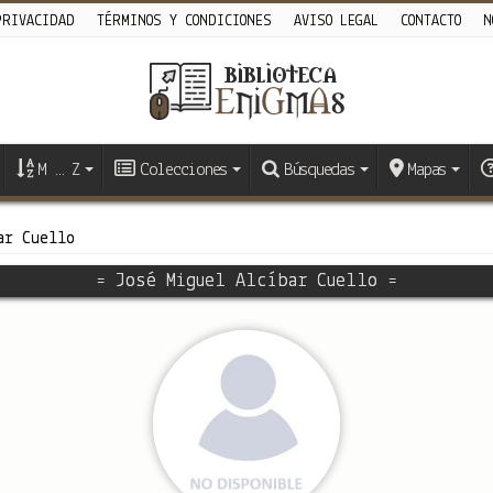
PRIVACIDAD
TÉRMINOS Y CONDICIONES
AVISO LEGAL
CONTACTO
N
M … Z
Colecciones
Búsquedas
Mapas
ar Cuello
= José Miguel Alcíbar Cuello =