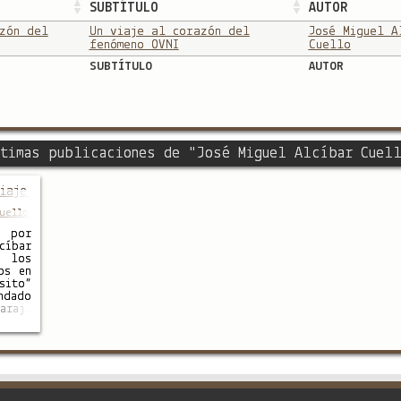
SUBTÍTULO
AUTOR
zón del
Un viaje al corazón del
José Miguel A
fenómeno OVNI
Cuello
SUBTÍTULO
AUTOR
timas publicaciones de "José Miguel Alcíbar Cuel
iaje al corazón del fenómeno OVNI
uello
o por
íbar
 los
os en
sito”
ndado
araje
ntre
 Esta
io de
stica
lugar
9 de
 Allí