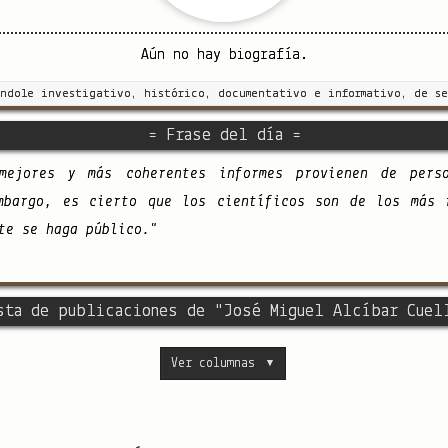
Aún no hay biografía.
índole investigativo, histórico, documentativo e informativo, de se
= Frase del día =
mejores y más coherentes informes provienen de pers
mbargo, es cierto que los científicos son de los más 
te se haga público."
sta de publicaciones de "José Miguel Alcíbar Cuel
Ver columnas
▼