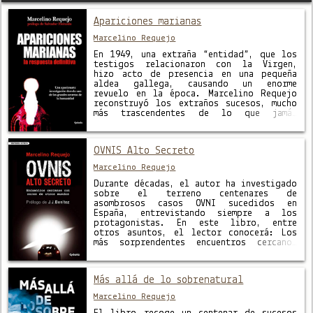
Apariciones marianas
Marcelino Requejo
En 1949, una extraña “entidad”, que los
testigos relacionaron con la Virgen,
hizo acto de presencia en una pequeña
aldea gallega, causando un enorme
revuelo en la época. Marcelino Requejo
reconstruyó los extraños sucesos, mucho
más trascendentes de lo que jamás
hubiera imaginado, pues se convirtieron
en el punto de partida de una profunda
investigación …
OVNIS Alto Secreto
Marcelino Requejo
Durante décadas, el autor ha investigado
sobre el terreno centenares de
asombrosos casos OVNI sucedidos en
España, entrevistando siempre a los
protagonistas. En este libro, entre
otros asuntos, el lector conocerá: Los
más sorprendentes encuentros cercanos
con los tripulantes de los OVNIs. Las
apariciones de gigantescos no
identificados sobre varias ciudades
Más allá de lo sobrenatural
españolas. Los casos de …
Marcelino Requejo