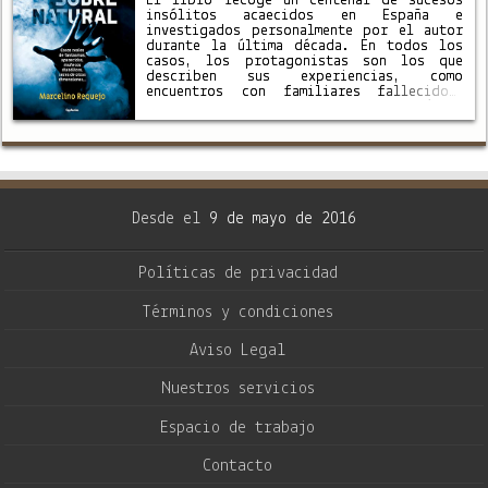
El libro recoge un centenar de sucesos
insólitos acaecidos en España e
investigados personalmente por el autor
durante la última década. En todos los
casos, los protagonistas son los que
describen sus experiencias, como
encuentros con familiares fallecidos,
aterradores casos de muñecas poseídas,
apariciones de monjes fantasmales en
carreteras españolas, encuentros con
entidades que parecen …
Desde el
9 de mayo de 2016
Políticas de privacidad
Términos y condiciones
Aviso Legal
Nuestros servicios
Espacio de trabajo
Contacto