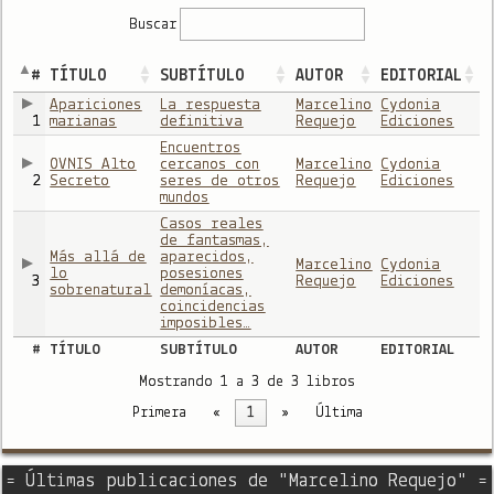
Buscar
#
TÍTULO
SUBTÍTULO
AUTOR
EDITORIAL
Apariciones
La respuesta
Marcelino
Cydonia
1
marianas
definitiva
Requejo
Ediciones
Encuentros
OVNIS Alto
cercanos con
Marcelino
Cydonia
2
Secreto
seres de otros
Requejo
Ediciones
mundos
Casos reales
de fantasmas,
Más allá de
aparecidos,
Marcelino
Cydonia
lo
posesiones
3
Requejo
Ediciones
sobrenatural
demoníacas,
coincidencias
imposibles…
#
TÍTULO
SUBTÍTULO
AUTOR
EDITORIAL
Mostrando 1 a 3 de 3 libros
Primera
«
1
»
Última
= Últimas publicaciones de "Marcelino Requejo" =