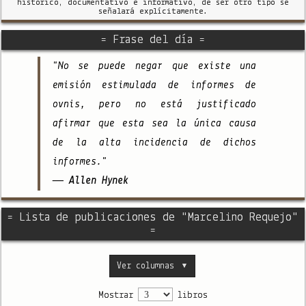
histórico, documentativo e informativo, de ser otro tipo se
señalará explícitamente.
= Frase del día =
"No se puede negar que existe una
emisión estimulada de informes de
ovnis, pero no está justificado
afirmar que esta sea la única causa
de la alta incidencia de dichos
informes."
— Allen Hynek
= Lista de publicaciones de "Marcelino Requejo"
=
Ver columnas
▼
Mostrar
libros