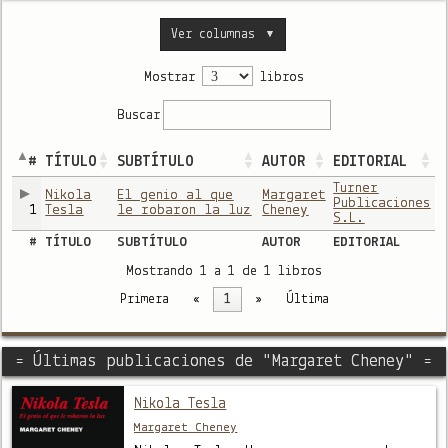
Ver columnas
▼
Mostrar
libros
Buscar
#
TÍTULO
SUBTÍTULO
AUTOR
EDITORIAL
Turner
Nikola
El genio al que
Margaret
Publicaciones
1
Tesla
le robaron la luz
Cheney
S.L.
#
TÍTULO
SUBTÍTULO
AUTOR
EDITORIAL
Mostrando 1 a 1 de 1 libros
Primera
«
1
»
Última
= Últimas publicaciones de "Margaret Cheney" =
Nikola Tesla
Margaret Cheney