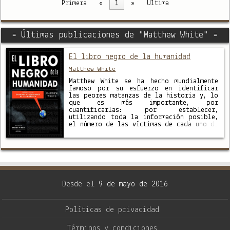
Primera
«
1
»
Última
= Últimas publicaciones de "Matthew White" =
El libro negro de la humanidad
Matthew White
Matthew White se ha hecho mundialmente
famoso por su esfuerzo en identificar
las peores matanzas de la historia y, lo
que es más importante, por
cuantificarlas: por establecer,
utilizando toda la información posible,
el número de las víctimas de cada uno de
los acontecimientos que estudia, desde
la Segunda guerra persa y las campañas
de …
Desde el
9 de mayo de 2016
Políticas de privacidad
Términos y condiciones