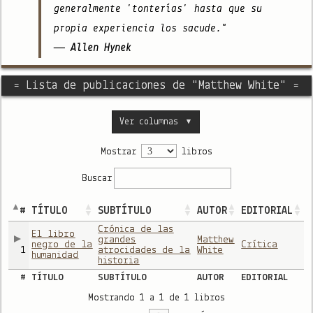
generalmente 'tonterías' hasta que su
propia experiencia los sacude."
— Allen Hynek
= Lista de publicaciones de "Matthew White" =
Ver columnas
▼
Mostrar
libros
Buscar
#
TÍTULO
SUBTÍTULO
AUTOR
EDITORIAL
Crónica de las
El libro
grandes
Matthew
negro de la
Crítica
1
atrocidades de la
White
humanidad
historia
#
TÍTULO
SUBTÍTULO
AUTOR
EDITORIAL
Mostrando 1 a 1 de 1 libros