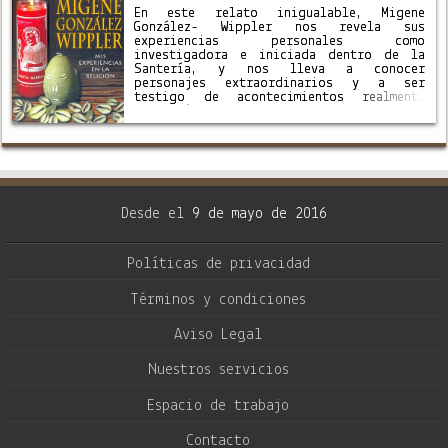
En este relato inigualable, Migene
González- Wippler nos revela sus
experiencias personales como
investigadora e iniciada dentro de la
Santería, y nos lleva a conocer
personajes extraordinarios y a ser
testigo de acontecimientos realmente
inverosímiles, muchos de los cuales son
sucesos reales ocurridos a la autora
dentro de la práctica de la Santería.
Logrando desvelar …
Desde el
9 de mayo de 2016
Políticas de privacidad
Términos y condiciones
Aviso Legal
Nuestros servicios
Espacio de trabajo
Contacto