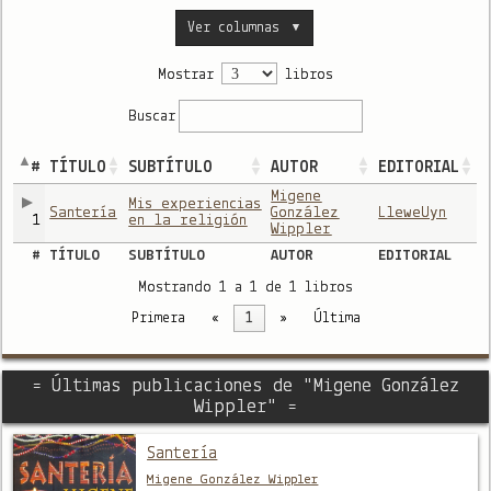
Ver columnas
▼
Mostrar
libros
Buscar
#
TÍTULO
SUBTÍTULO
AUTOR
EDITORIAL
Migene
Mis experiencias
Santería
González
LleweUyn
1
en la religión
Wippler
#
TÍTULO
SUBTÍTULO
AUTOR
EDITORIAL
Mostrando 1 a 1 de 1 libros
Primera
«
1
»
Última
= Últimas publicaciones de "Migene González
Wippler" =
Santería
Migene González Wippler