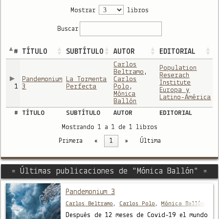
Mostrar
libros
Buscar
#
TÍTULO
SUBTÍTULO
AUTOR
EDITORIAL
Carlos
Population
Beltramo
,
Reserach
Pandemonium
La Tormenta
Carlos
Institute
1
3
Perfecta
Polo
,
Europa y
Mónica
Latino-América
Ballón
#
TÍTULO
SUBTÍTULO
AUTOR
EDITORIAL
Mostrando 1 a 1 de 1 libros
Primera
«
1
»
Última
= Últimas publicaciones de "Mónica Ballón" =
Pandemonium 3
Carlos Beltramo
,
Carlos Polo
,
Mónica Ballón
Después de 12 meses de Covid-19 el mundo