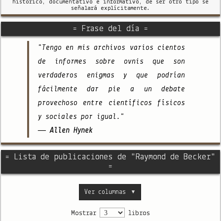
histórico, documentativo e informativo, de ser otro tipo se
señalará explícitamente.
= Frase del día =
"Tengo en mis archivos varios cientos
de informes sobre ovnis que son
verdaderos enigmas y que podrían
fácilmente dar pie a un debate
provechoso entre científicos físicos
y sociales por igual."
— Allen Hynek
= Lista de publicaciones de "Raymond de Becker"
=
Ver columnas
▼
Mostrar
libros