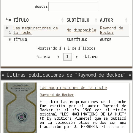
Buscar
#
TÍTULO
SUBTÍTULO
AUTOR
Las maquinaciones de
Raymond de
No disponible
1
la noche
Becker
#
TÍTULO
SUBTÍTULO
AUTOR
Mostrando 1 a 1 de 1 libros
Primera
«
1
»
Última
= Últimas publicaciones de "Raymond de Becker" =
Las maquinaciones de la noche
Raymond de Becker
El libro Las maquinaciones de la noche
fue escrito por el autor Raymond de
Becker en el año 1968 con el titulo
original “LES MACHINATIONS DE LA NUIT”
(© by Editions Planète) que se publicó
en la colección otros mundos con una
traducción por J. HERRERO. El sueño en
la Historia y la historia del …