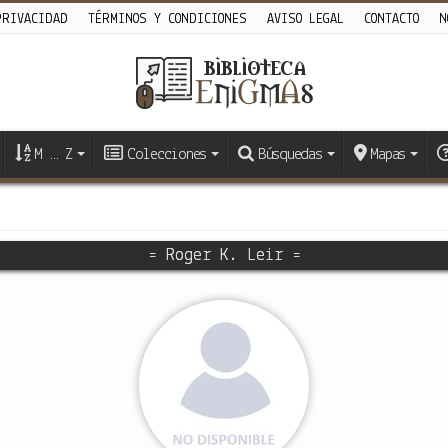
PRIVACIDAD
TÉRMINOS Y CONDICIONES
AVISO LEGAL
CONTACTO
N
M … Z
Colecciones
Búsquedas
Mapas
= Roger K. Leir =