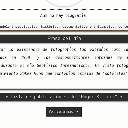
Aún no hay biografía.
índole investigativo, histórico, documentativo e informativo, de se
= Frase del día =
erar la existencia de fotografías tan extrañas como l
madas en 1958, y los desconcertantes informes de 
 durante el Año Geofísico Internacional. He visto foto
uimiento Baker-Nunn que contenían estelas de 'satélites'
= Lista de publicaciones de "Roger K. Leir" =
Ver columnas
▼