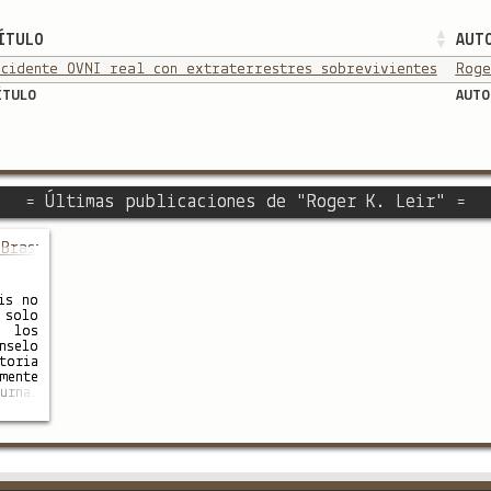
ÍTULO
AUT
ccidente OVNI real con extraterrestres sobrevivientes
Roge
ÍTULO
AUTO
= Últimas publicaciones de "Roger K. Leir" =
Brasil
is no
 solo
n los
nselo
toria
mente
urnal
n el
rosos
jeto
icado
a de
el 20