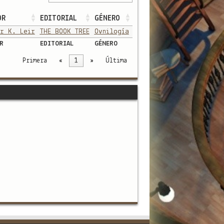
OR
EDITORIAL
GÉNERO
r K. Leir
THE BOOK TREE
Ovnilogía
R
EDITORIAL
GÉNERO
Primera
«
1
»
Última