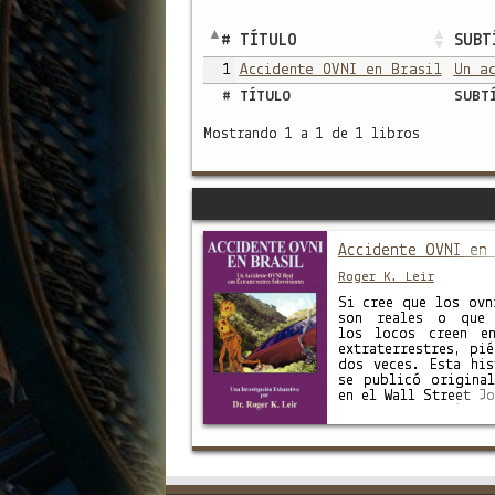
#
TÍTULO
SUBT
1
Accidente OVNI en Brasil
Un a
#
TÍTULO
SUBT
Mostrando 1 a 1 de 1 libros
Accidente OVNI en 
Roger K. Leir
Si cree que los ovn
son reales o que
los locos creen e
extraterrestres, pié
dos veces. Esta his
se publicó original
en el Wall Street Jo
y luego cayó e
olvido. Según nume
testigos, un ob
volador no identif
se estrelló cerc
Varginha, Brasil, 