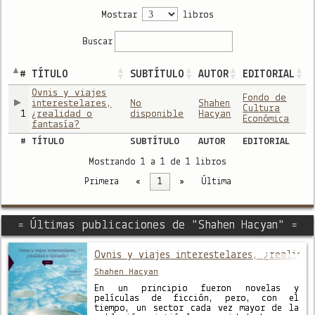
Mostrar
libros
Buscar
#
TÍTULO
SUBTÍTULO
AUTOR
EDITORIAL
Ovnis y viajes
Fondo de
interestelares,
No
Shahen
Cultura
1
¿realidad o
disponible
Hacyan
Económica
fantasía?
#
TÍTULO
SUBTÍTULO
AUTOR
EDITORIAL
Mostrando 1 a 1 de 1 libros
Primera
«
1
»
Última
= Últimas publicaciones de "Shahen Hacyan" =
Ovnis y viajes interestelares, ¿realidad
Shahen Hacyan
En un principio fueron novelas y
películas de ficción, pero, con el
tiempo, un sector cada vez mayor de la