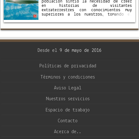
población sintió la necesidad de creer
en historias de visitantes
extraterrestres con conocimientos muy
superiores a los nuestros, tomando el
lugar de los dioses, observándonos desde
las alturas y poseedores, si no de
poderes mágicos, …
Desde el
9 de mayo de 2016
Políticas de privacidad
Términos y condiciones
Aviso Legal
Nuestros servicios
Espacio de trabajo
Contacto
Acerca de..