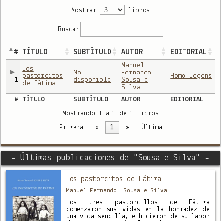
Mostrar
libros
Buscar
#
TÍTULO
SUBTÍTULO
AUTOR
EDITORIAL
Manuel
Los
No
Fernando
,
pastorcitos
Homo Legens
1
disponible
Sousa e
de Fátima
Silva
#
TÍTULO
SUBTÍTULO
AUTOR
EDITORIAL
Mostrando 1 a 1 de 1 libros
Primera
«
1
»
Última
= Últimas publicaciones de "Sousa e Silva" =
Los pastorcitos de Fátima
Manuel Fernando
,
Sousa e Silva
Los tres pastorcillos de Fátima
comenzaron sus vidas en la honradez de
una vida sencilla, e hicieron de su labor