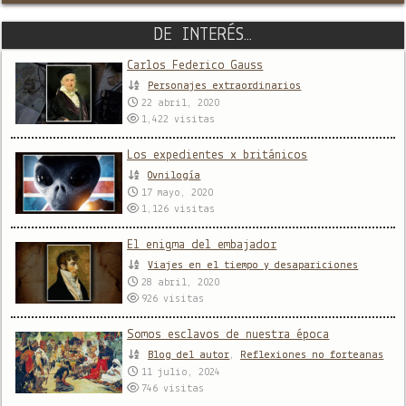
DE INTERÉS…
Carlos Federico Gauss
Personajes extraordinarios
22 abril, 2020
1,422
visitas
Los expedientes x británicos
Ovnilogía
17 mayo, 2020
1,126
visitas
El enigma del embajador
Viajes en el tiempo y desapariciones
28 abril, 2020
926
visitas
Somos esclavos de nuestra época
Blog del autor
,
Reflexiones no forteanas
11 julio, 2024
746
visitas