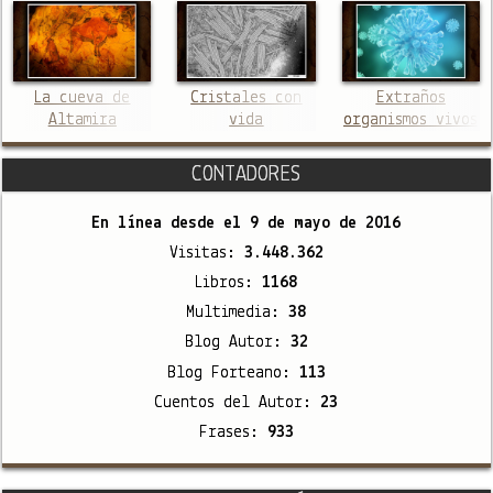
La cueva de
Cristales con
Extraños
Altamira
vida
organismos vivos
CONTADORES
En línea desde el
9 de mayo de 2016
Visitas:
3.448.362
Libros:
1168
Multimedia:
38
Blog Autor:
32
Blog Forteano:
113
Cuentos del Autor:
23
Frases:
933