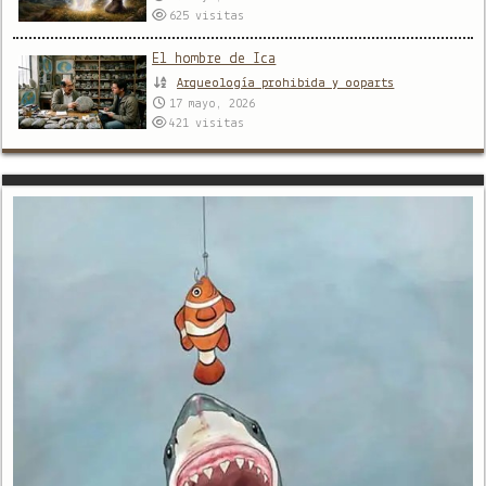
625
visitas
El hombre de Ica
Arqueología prohibida y ooparts
17 mayo, 2026
421
visitas