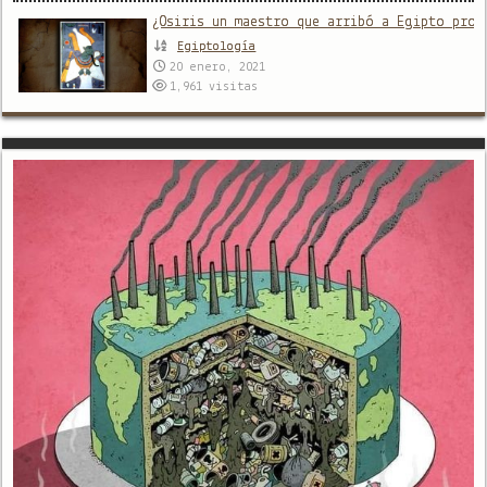
¿Osiris un maestro que arribó a Egipto proc
Egiptología
20 enero, 2021
1,961
visitas