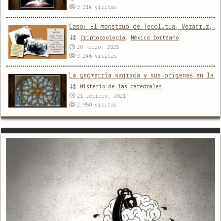
3,314
visitas
Caso: El monstruo de Tecolutla, Veracruz, M
Criptozoología
,
México forteano
20 marzo, 2025
3,246
visitas
La geometría sagrada y sus orígenes en la a
Misterio de las catedrales
21 febrero, 2021
2,950
visitas