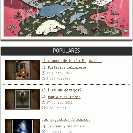
POPULARES
El cráneo de María Magdalena
Misterios religiosos
17 junio, 2021
3,866
visitas
¿Qué es un egregor?
Magia y ocultismo
17 junio, 2021
3,550
visitas
Los registros Akáshicos
Enigmas y misterios
21 abril, 2022