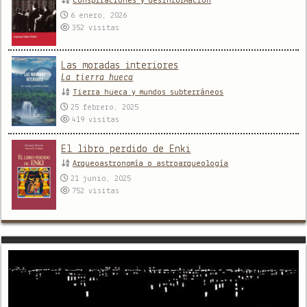
Conspiraciones y desinformación
6 enero, 2026
352
visitas
Las moradas interiores
La tierra hueca
Tierra hueca y mundos subterráneos
25 febrero, 2025
419
visitas
El libro perdido de Enki
Arqueoastronomía o astroarqueología
21 junio, 2025
752
visitas