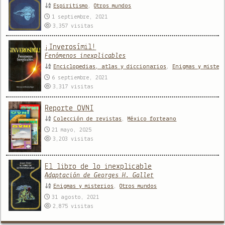
Espiritismo
,
Otros mundos
1 septiembre, 2021
3,357
visitas
¡Inverosímil!
Fenómenos inexplicables
Enciclopedias, atlas y diccionarios
,
Enigmas y mister
6 septiembre, 2021
3,317
visitas
Reporte OVNI
Colección de revistas
,
México forteano
21 mayo, 2025
3,203
visitas
El libro de lo inexplicable
Adaptación de Georges H. Gallet
Enigmas y misterios
,
Otros mundos
31 agosto, 2021
2,875
visitas