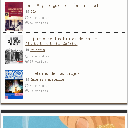
La CIA y la guerra fría cultural
CIA
Hace 2 días
50
visitas
El juicio de las brujas de Salem
El diablo coloniza América
Brujería
Hace 2 días
89
visitas
El retorno de los brujos
Enigmas y misterios
Hace 3 días
16
visitas