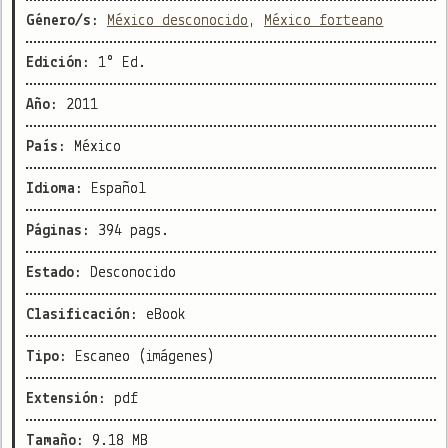
Género/s:
México desconocido
,
México forteano
Edición:
1° Ed.
Año:
2011
País:
México
Idioma:
Español
Páginas:
394 pags.
Estado:
Desconocido
Clasificación:
eBook
Tipo:
Escaneo (imágenes)
Extensión:
pdf
Tamaño:
9.18 MB