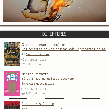
DE INTERÉS
Grandes tesoros ocultos
Los secretos de los tesoros más legendarios de la h
Tesoros ocultos
28 abril, 2025
733
visitas
México bizarro
El país que no quieres recordar
México desconocido
17 abril, 2023
1,381
visitas
Pacto de silencio