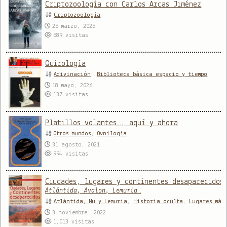
Criptozoología con Carlos Arcas Jiménez
Criptozoología
25 marzo, 2025
589
visitas
Quirología
Adivinación
,
Biblioteca básica espacio y tiempo
18 mayo, 2026
137
visitas
Platillos volantes…, aquí y ahora
Otros mundos
,
Ovnilogía
31 agosto, 2021
994
visitas
Ciudades, lugares y continentes desaparecidos
Atlántida, Avalon, Lemuria…
Atlántida, Mu y Lemuria
,
Historia oculta
,
Lugares mág
3 noviembre, 2022
1,013
visitas