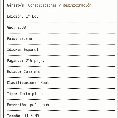
Género/s:
Conspiraciones y desinformación
Edición:
1° Ed.
Año:
2008
País:
España
Idioma:
Español
Páginas:
215 pags.
Estado:
Completo
Clasificación:
eBook
Tipo:
Texto plano
Extensión:
pdf, epub
Tamaño:
11.6 MB