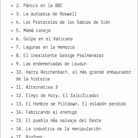
2. Pánico en la BBC
3. La autopsia de Roswell
4. Los Protocolos de los Sabios de Sión
5. Mamá conejo
6. Golpe en el Vaticano
7. Lagunas en la memoria
8. El inexistente George Psalmanazar
9. Las endemoniadas de Loudun
10. Harry Reichenbach, el más grande embaucador
de la historia
11. Alternativa 3
12. Elmyr de Hory. El falsificador
13. El Hombre de Piltdown. El eslabón perdido
14. Fabricando al enemigo
15. El pueblo más salvaje del Oeste
16. La industria de la manipulación
17. Bigfoot