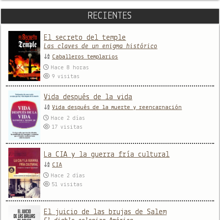
RECIENTES
El secreto del temple
Las claves de un enigma histórico
Caballeros templarios
Hace 8 horas
9
visitas
Vida después de la vida
Vida después de la muerte y reencarnación
Hace 2 días
17
visitas
La CIA y la guerra fría cultural
CIA
Hace 2 días
51
visitas
El juicio de las brujas de Salem