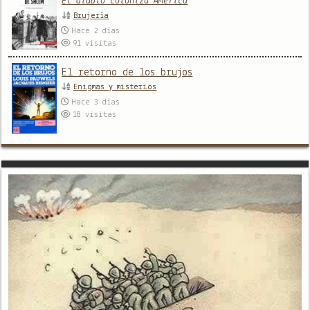
El diablo coloniza América
Brujería
Hace 2 días
91
visitas
El retorno de los brujos
Enigmas y misterios
Hace 3 días
18
visitas