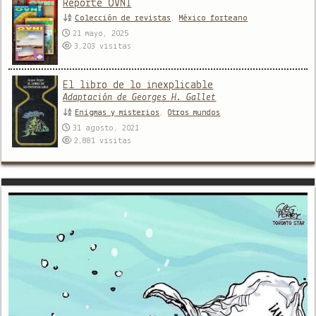
Reporte OVNI
Colección de revistas
,
México forteano
21 mayo, 2025
3,203
visitas
El libro de lo inexplicable
Adaptación de Georges H. Gallet
Enigmas y misterios
,
Otros mundos
31 agosto, 2021
2,881
visitas