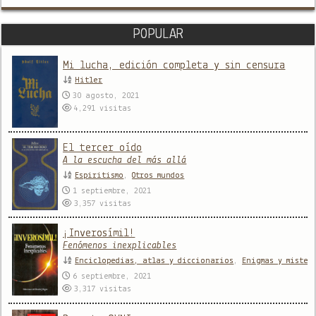
POPULAR
Mi lucha, edición completa y sin censura
Hitler
30 agosto, 2021
4,291
visitas
El tercer oído
A la escucha del más allá
Espiritismo
,
Otros mundos
1 septiembre, 2021
3,357
visitas
¡Inverosímil!
Fenómenos inexplicables
Enciclopedias, atlas y diccionarios
,
Enigmas y mister
6 septiembre, 2021
3,317
visitas