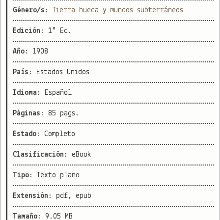
Género/s:
Tierra hueca y mundos subterráneos
Edición:
1° Ed.
Año:
1908
País:
Estados Unidos
Idioma:
Español
Páginas:
85 pags.
Estado:
Completo
Clasificación:
eBook
Tipo:
Texto plano
Extensión:
pdf, epub
Tamaño:
9.05 MB