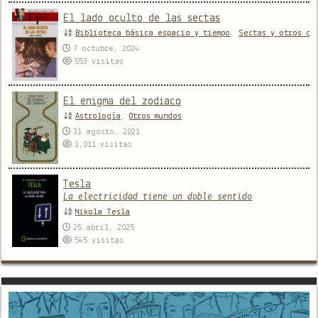
El lado oculto de las sectas
Biblioteca básica espacio y tiempo
,
Sectas y otros cu
7 octubre, 2024
553
visitas
El enigma del zodiaco
Astrología
,
Otros mundos
31 agosto, 2021
1,011
visitas
Tesla
La electricidad tiene un doble sentido
Nikola Tesla
25 abril, 2025
545
visitas