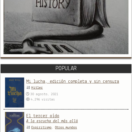
POPULAR
Mi lucha, edición completa y sin censura
Hitler
30 agosto, 2021
4,296
visitas
El tercer oído
A la escucha del más allá
Espiritismo
,
Otros mundos