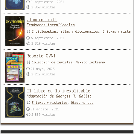
1 septiembre, 2021
3,359
visitas
¡Inverosímil!
Fenómenos inexplicables
Enciclopedias, atlas y diccionarios
,
Enigmas y mister
6 septiembre, 2021
3,319
visitas
Reporte OVNI
Colección de revistas
,
México forteano
21 mayo, 2025
3,212
visitas
El libro de lo inexplicable
Adaptación de Georges H. Gallet
Enigmas y misterios
,
Otros mundos
31 agosto, 2021
2,889
visitas