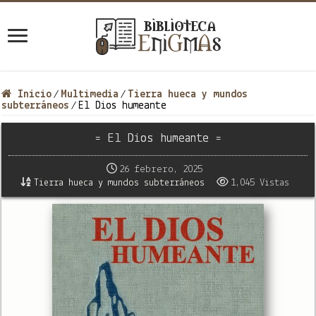
Inicio
Multimedia
Tierra hueca y mundos
/
/
subterráneos
El Dios humeante
/
= El Dios humeante =
26 febrero, 2025
Tierra hueca y mundos subterráneos
1,045 Vistas