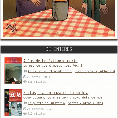
DE INTERÉS
Atlas de Lo Extraordinario
La era de los dinosaurios, Vol I
Atlas de Lo Extraordinario
,
Enciclopedias, atlas y di
25 abril, 2023
616
visitas
Sectas, la amenaza en la sombra
Cómo actúan, quiénes son y cómo defendernos
La puerta del misterio
,
Sectas y otros cultos
26 octubre, 2022
912
visitas