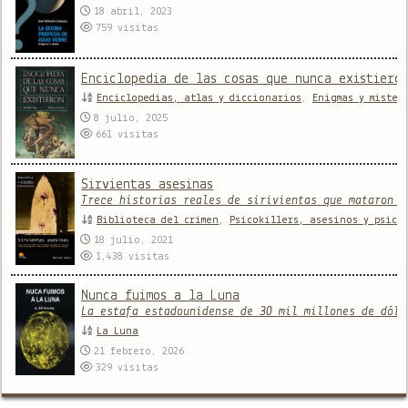
18 abril, 2023
759
visitas
Enciclopedia de las cosas que nunca existiero
Enciclopedias, atlas y diccionarios
,
Enigmas y mister
8 julio, 2025
661
visitas
Sirvientas asesinas
Trece historias reales de sirivientas que mataron a
Biblioteca del crimen
,
Psicokillers, asesinos y psicó
18 julio, 2021
1,438
visitas
Nunca fuimos a la Luna
La estafa estadounidense de 30 mil millones de dóla
La Luna
21 febrero, 2026
329
visitas