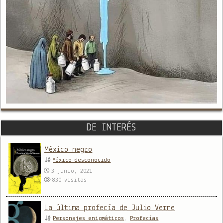
DE INTERÉS
México negro
México desconocido
3 junio, 2021
830
visitas
La última profecía de Julio Verne
Personajes enigmáticos
,
Profecías