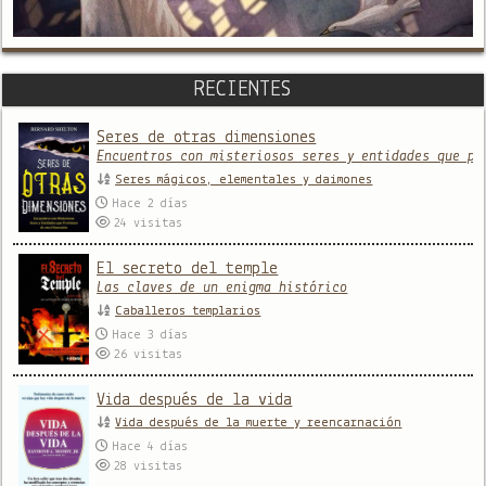
RECIENTES
Seres de otras dimensiones
Encuentros con misteriosos seres y entidades que pr
Seres mágicos, elementales y daimones
Hace 2 días
24
visitas
El secreto del temple
Las claves de un enigma histórico
Caballeros templarios
Hace 3 días
26
visitas
Vida después de la vida
Vida después de la muerte y reencarnación
Hace 4 días
28
visitas