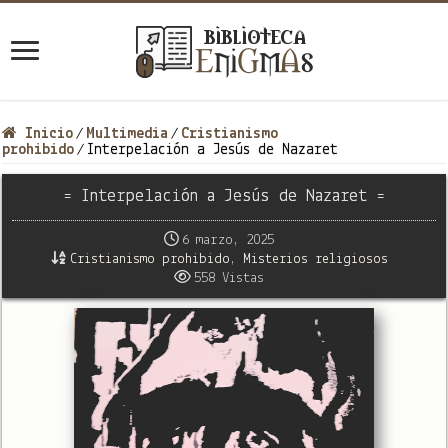
Inicio
Multimedia
Cristianismo
/
/
prohibido
Interpelación a Jesús de Nazaret
/
= Interpelación a Jesús de Nazaret =
6 marzo, 2025
Cristianismo prohibido
,
Misterios religiosos
558 Vistas