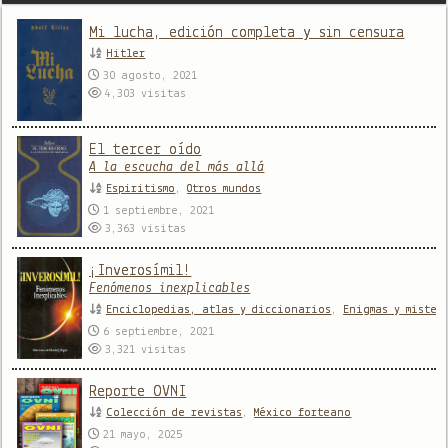
Mi lucha, edición completa y sin censura
Hitler
30 agosto, 2021
4,303
visitas
El tercer oído
A la escucha del más allá
Espiritismo
,
Otros mundos
1 septiembre, 2021
3,363
visitas
¡Inverosímil!
Fenómenos inexplicables
Enciclopedias, atlas y diccionarios
,
Enigmas y mister
6 septiembre, 2021
3,321
visitas
Reporte OVNI
Colección de revistas
,
México forteano
21 mayo, 2025