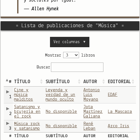
y sociales por igual."
— Allen Hynek
= Lista de publicaciones de "Música" =
Ver columnas
▼
Mostrar
libros
Buscar
#
TÍTULO
SUBTÍTULO
AUTOR
EDITORIAL
Cine y
Leyenda y
Antonio
música
verdad de un
Luis
EDAF
1
malditos
mundo oculto
Moyano
Satanismo y
Jota
brujería en
No disponible
Martínez
La Mascara
2
el rock
Galiana
Música rock
René
No disponible
Arco Iris
3
y satanismo
Leban
#
TÍTULO
SUBTÍTULO
AUTOR
EDITORIAL