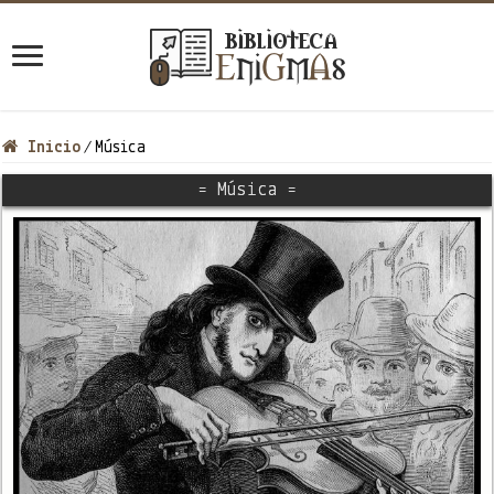
Inicio
Música
/
= Música =