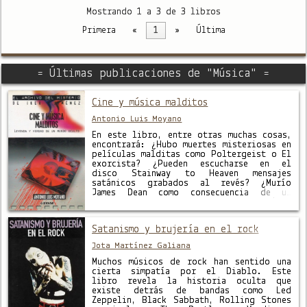
Mostrando 1 a 3 de 3 libros
Primera
«
1
»
Última
= Últimas publicaciones de "Música" =
Cine y música malditos
Antonio Luis Moyano
En este libro, entre otras muchas cosas,
encontrará: ¿Hubo muertes misteriosas en
películas malditas como Poltergeist o El
exorcista? ¿Pueden escucharse en el
disco Stainway to Heaven mensajes
satánicos grabados al revés? ¿Murío
James Dean como consecuencia de un
hechizo ritual de magia negra? ¿Está el
cuerpo de Walt Disney congelado en los
sótanos subterráneos …
Satanismo y brujería en el rock
Jota Martínez Galiana
Muchos músicos de rock han sentido una
cierta simpatía por el Diablo. Este
libro revela la historia oculta que
existe detrás de bandas como Led
Zeppelin, Black Sabbath, Rolling Stones