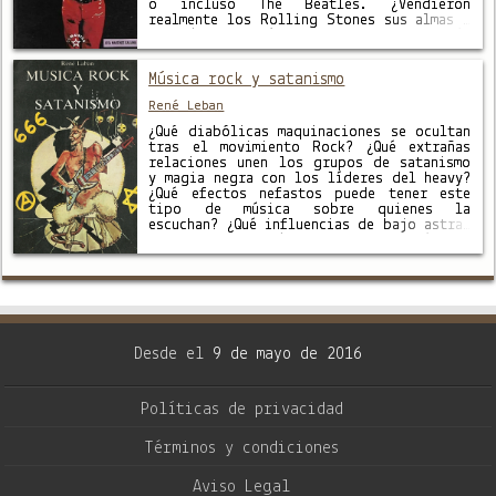
o incluso The Beatles. ¿Vendieron
realmente los Rolling Stones sus almas a
Satanás? ¿De dónde viene la fascinación
de Jimmy Page por Aleister Crowley?
¿Sabías que en …
Música rock y satanismo
René Leban
¿Qué diabólicas maquinaciones se ocultan
tras el movimiento Rock? ¿Qué extrañas
relaciones unen los grupos de satanismo
y magia negra con los líderes del heavy?
¿Qué efectos nefastos puede tener este
tipo de música sobre quienes la
escuchan? ¿Qué influencias de bajo astral
vehiculan y a qué siniestro plan cósmico
obedecen? Desde la óptica guenoniana …
Desde el
9 de mayo de 2016
Políticas de privacidad
Términos y condiciones
Aviso Legal