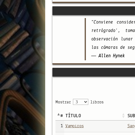
"Conviene consid
retrógrado', to
observación lunar
las cámaras de seg
— Allen Hynek
Mostrar
libros
#
TÍTULO
SU
1
Vampiros
San