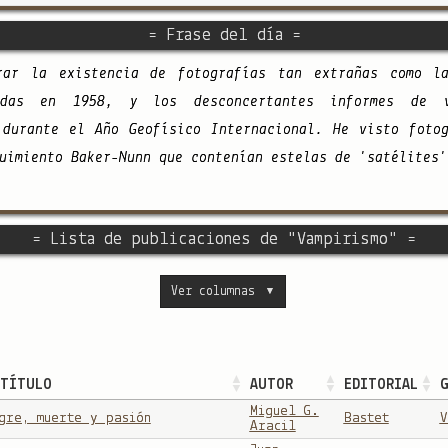
= Frase del día =
erar la existencia de fotografías tan extrañas como l
madas en 1958, y los desconcertantes informes de 
 durante el Año Geofísico Internacional. He visto foto
uimiento Baker-Nunn que contenían estelas de 'satélites'
= Lista de publicaciones de "Vampirismo" =
Ver columnas
▼
BTÍTULO
AUTOR
EDITORIAL
G
Miguel G.
gre, muerte y pasión
Bastet
V
Aracil