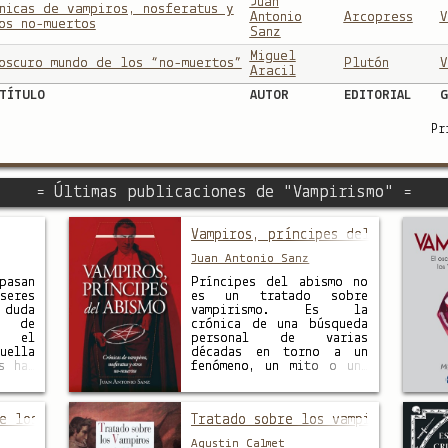
Juan
nicas de vampiros, nosferatus y
Antonio
Arcopress
V
os no-muertos
Sanz
Miguel
oscuro mundo de los “no-muertos”
Plutón
V
Aracil
TÍTULO
AUTOR
EDITORIAL
G
Pr
= Últimas publicaciones de "Vampirismo" =
Vampiros, príncipes del abismo
Juan Antonio Sanz
pasan
Príncipes del abismo no
eres
es un tratado sobre
 duda
vampirismo. Es la
s de
crónica de una búsqueda
o el
personal de varias
uella
décadas en torno a un
s han
fenómeno, un mito o una
e los
leyenda que ha
ue la
acompañado al ser humano
e más
desde el principio de
e los vampiros
Tratado sobre los vampiros
 Este
los tiempos. Un fenómeno
es el
plagado de mentiras y
Agustin Calmet