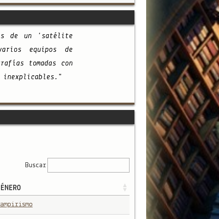
as de un 'satélite
varios equipos de
grafías tomadas con
 inexplicables."
Buscar
ÉNERO
ampirismo