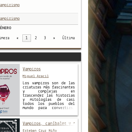
ampirismo
ampirismo
ÉNERO
imera
«
1
2
3
»
Última
Vampiros
Miguel Aracil
Los vampiros son de las
criaturas más fascinantes
y complejas en
trascender las historias
y mitologías de casi
todos los pueblos del
mundo para convertirse
en auténticas figuras
prominentes de la
cultura popular actual.
Vampiros, caníbales y payasos asesinos
Protagonistas de series
de TV, películas,
Esteban Cruz Niño