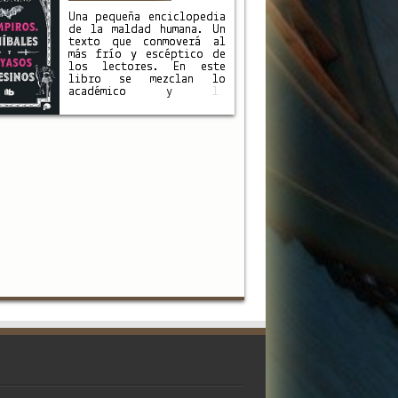
videojuegos, literatura
y hasta música, los
Una pequeña enciclopedia
vampiros son un modelo
de la maldad humana. Un
arquetípico de todos los
texto que conmoverá al
placeres …
más frío y escéptico de
los lectores. En este
libro se mezclan lo
académico y lo
investigativo con una
narración fluida que nos
interna en hechos
verídicos e insólitos,
reseñados en los
archivos judiciales de
distintos rincones del
mundo. Con los casos
aquí …