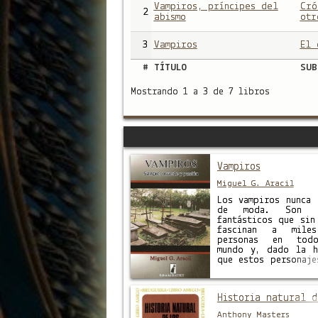
Vampiros, príncipes del
Cró
2
abismo
otr
3
Vampiros
El 
#
TÍTULO
SUB
Mostrando 1 a 3 de 7 libros
Vampiros
Miguel G. Aracil
Los vampiros nunca 
de moda. Son s
fantásticos que sin
fascinan a mile
personas en tod
mundo y, dado la h
que estos personaje
dejado a lo largo d
siglos, merecen q
literatura los honr
Historia natural d
allá de las novelas…
libro de vampiros 
Anthony Masters