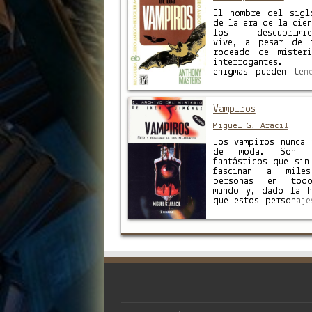
complemento perfect
El hombre del sigl
de la era de la cien
los descubrimien
vive, a pesar de 
rodeado de mister
interrogantes. T
enigmas pueden ten
origen remoto en
primeros pasos d
historia de
Vampiros
humanidad; otros s
forjado a lo lar
Miguel G. Aracil
ella. La obra no so
…
Los vampiros nunca 
de moda. Son s
fantásticos que sin
fascinan a mile
personas en tod
mundo y, dado la h
que estos personaje
dejado a lo largo d
siglos, merecen q
literatura los honr
allá de las novelas…
libro de vampiros 
complemento perfect