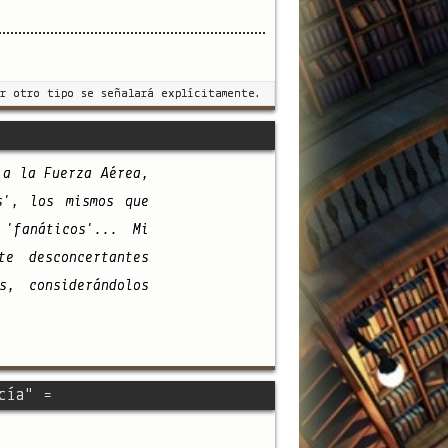
r otro tipo se señalará explícitamente.
 a la Fuerza Aérea,
s', los mismos que
'fanáticos'... Mi
e desconcertantes
, considerándolos
cía" =