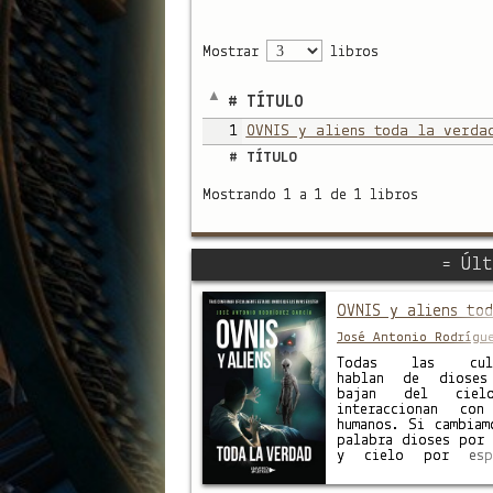
Mostrar
libros
#
TÍTULO
1
OVNIS y aliens toda la verda
#
TÍTULO
Mostrando 1 a 1 de 1 libros
= Últ
OVNIS y aliens to
José Antonio Rodrígu
García
Todas las cult
hablan de dioses
bajan del cie
interaccionan co
humanos. Si cambiam
palabra dioses por 
y cielo por espa
veremos que la f
toma otro sentido