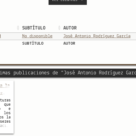
SUBTÍTULO
AUTOR
d
No disponible
José Antonio Rodríguez García
SUBTÍTULO
AUTOR
imas publicaciones de "José Antonio Rodríguez Gar
da la verdad
ez
uras
 que
lo e
n los
os la
seres
cio,
rase
. Nos