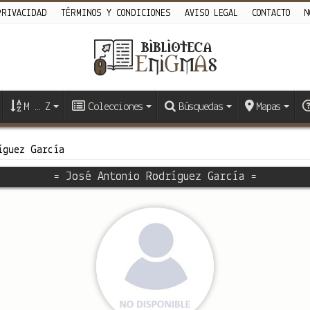
PRIVACIDAD
TÉRMINOS Y CONDICIONES
AVISO LEGAL
CONTACTO
N
M … Z
Colecciones
Búsquedas
Mapas
íguez García
= José Antonio Rodríguez García =