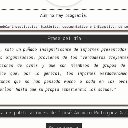
Aún no hay biografía.
índole investigativo, histórico, documentativo e informativo, de se
= Frase del día =
é, solo un puñado insignificante de informes presentados
a organización, provienen de los 'verdaderos creyente
nciones de ovnis y que son miembros de grupos de 
ice que, por lo general, los informes verdaderament
sonas que no han pensado mucho o nada en los ovnis
erías' hasta que su propia experiencia los sacude."
ta de publicaciones de "José Antonio Rodríguez Gar
Ver columnas
▼