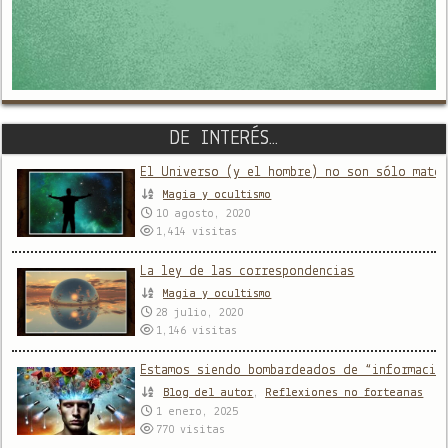
DE INTERÉS…
El Universo (y el hombre) no son sólo mater
Magia y ocultismo
10 agosto, 2020
1,414
visitas
La ley de las correspondencias
Magia y ocultismo
28 julio, 2020
1,146
visitas
Estamos siendo bombardeados de “informació
Blog del autor
,
Reflexiones no forteanas
1 enero, 2025
770
visitas