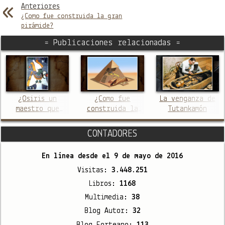
Anteriores
¿Como fue construida la gran
pirámide?
= Publicaciones relacionadas =
¿Osiris un
¿Como fue
La venganza de
maestro que
construida la
Tutankamón
arribó a Egipto
gran pirámide?
procedente del
CONTADORES
oeste?
En línea desde el
9 de mayo de 2016
Visitas:
3.448.251
Libros:
1168
Multimedia:
38
Blog Autor:
32
Blog Forteano:
113