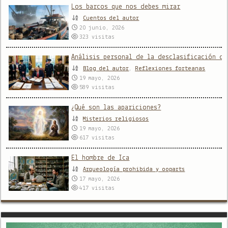
Los barcos que nos debes mirar
Cuentos del autor
20 junio, 2026
323
visitas
Análisis personal de la desclasificación de
Blog del autor
,
Reflexiones forteanas
19 mayo, 2026
589
visitas
¿Qué son las apariciones?
Misterios religiosos
19 mayo, 2026
617
visitas
El hombre de Ica
Arqueología prohibida y ooparts
17 mayo, 2026
417
visitas