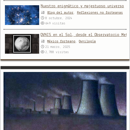
Nuestro enigmático y majestuoso universo
Blog del autor
,
Reflexiones no forteanas
8 octubre, 2024
649
visitas
OVNIS en el Sol, desde el Observatorio Met
México forteano
,
Ovnilogía
21 marzo, 2025
2,788
visitas