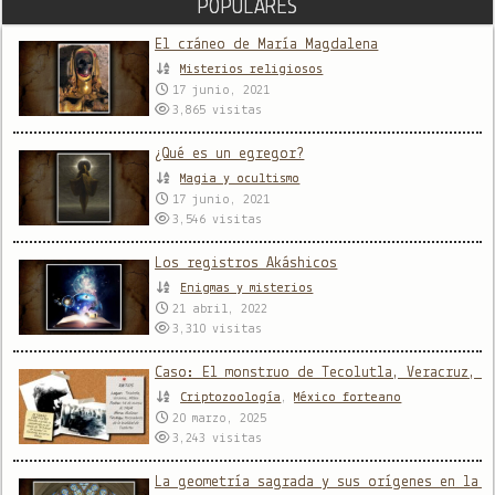
POPULARES
El cráneo de María Magdalena
Misterios religiosos
17 junio, 2021
3,865
visitas
¿Qué es un egregor?
Magia y ocultismo
17 junio, 2021
3,546
visitas
Los registros Akáshicos
Enigmas y misterios
21 abril, 2022
3,310
visitas
Caso: El monstruo de Tecolutla, Veracruz, M
Criptozoología
,
México forteano
20 marzo, 2025
3,243
visitas
La geometría sagrada y sus orígenes en la a