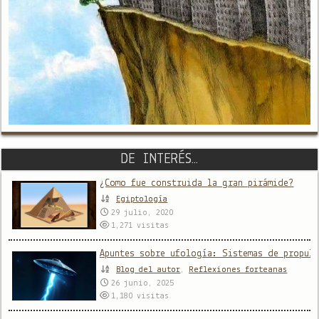
DE INTERÉS…
¿Como fue construida la gran pirámide?
Egiptología
29 julio, 2020
1,271
visitas
Apuntes sobre ufología: Sistemas de propuls
Blog del autor
,
Reflexiones forteanas
26 junio, 2025
1,180
visitas