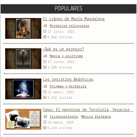
POPULARES
El cráneo de María Magdalena
Misterios religiosos
17 junio, 2021
3,862
visitas
¿Qué es un egregor?
Magia y ocultismo
17 junio, 2021
3,538
visitas
Los registros Akáshicos
Enigmas y misterios
21 abril, 2022
3,302
visitas
Caso: El monstruo de Tecolutla, Veracruz, M
Criptozoología
,
México forteano
20 marzo, 2025
3,236
visitas