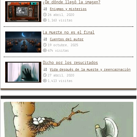
¿De dónde llegó la imagen?
Enigmas y misterios
26 abril, 2020
1,163
visitas
La muerte no es el final
Cuentos del autor
19 octubre, 2025
674
visitas
Dicho por los resucitados
Vida después de la muerte y reencarnación
27 abril, 2020
1,413
visitas