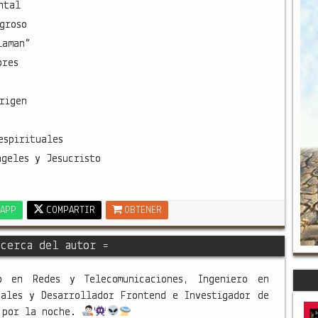
ntal
groso
laman”
ores
rigen
espirituales
ngeles y Jesucristo
APP
COMPARTIR
OBTENER
cerca del autor =
o en Redes y Telecomunicaciones, Ingeniero en
nales y Desarrollador Frontend e Investigador de
s por la noche.