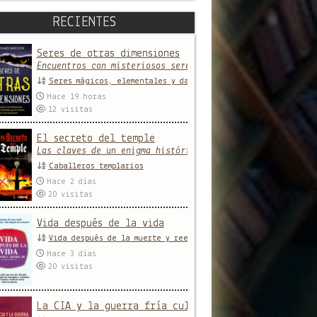
RECIENTES
Seres de otras dimensiones
Encuentros con misteriosos seres y entidades que provien
Seres mágicos, elementales y daimones
Hace 19 horas
12
visitas
El secreto del temple
Las claves de un enigma histórico
Caballeros templarios
Hace 2 días
20
visitas
Vida después de la vida
Vida después de la muerte y reencarnación
Hace 3 días
20
visitas
La CIA y la guerra fría cultural