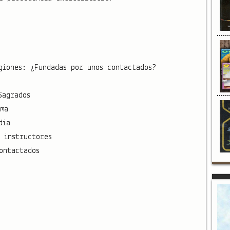
giones: ¿Fundadas por unos contactados?
Sagrados
ma
dia
 instructores
ontactados