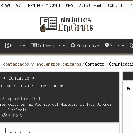
PRIVACIDAD
TÉRMINOS Y CONDICIONES
AVISO LEGAL
CONTACTO
N
M … Z
Colecciones
Búsquedas
Mapas
, contactados y encuentros cercanos
Contacto, Comunicaci
/
= Contacto =
n con seres de otros mundos
En
29 septiembre, 2021
ros cercanos
,
El Archivo del Misterio de Iker Jiménez
,
Ovnilogía
2,318 Vistas