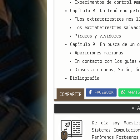
Experimentos de control me
Capítulo 8, Un fenómeno peli
“Los extraterrestres nos l
Los extraterrestres salvad
Pícaros y vividores
Capítulo 9, En busca de un o
Apariciones marianas
En contacto con los guías 
Dioses africanos, Satán, á
Bibliografía
FACEBOOK
WHATS
COMPARTIR
= A
De día soy Maestr
Sistemas Computacio
Fenómenos Forteano