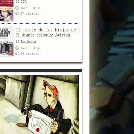
CIA
Hace 3 días
57
visitas
El juicio de las brujas de Salem
El diablo coloniza América
Brujería
Hace 3 días
96
visitas