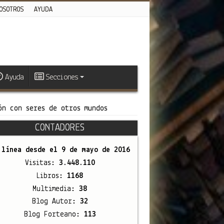
OSOTROS
AYUDA
Ayuda
Secciones
ón con seres de otros mundos
CONTADORES
 línea desde el
9 de mayo de 2016
Visitas:
3.448.110
Libros:
1168
Multimedia:
38
Blog Autor:
32
Blog Forteano:
113