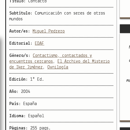
Título:
Contacto
Subtítulo:
Comunicación con seres de otros
mundos
Autor/es:
Miguel Pedrero
Editorial:
EDAF
Género/s:
Contactismo, contactados y
encuentros cercanos
,
El Archivo del Misterio
de Iker Jiménez
,
Ovnilogía
Edición:
1° Ed.
m
Año:
2004
País:
España
Idioma:
Español
Páginas:
255 pags.