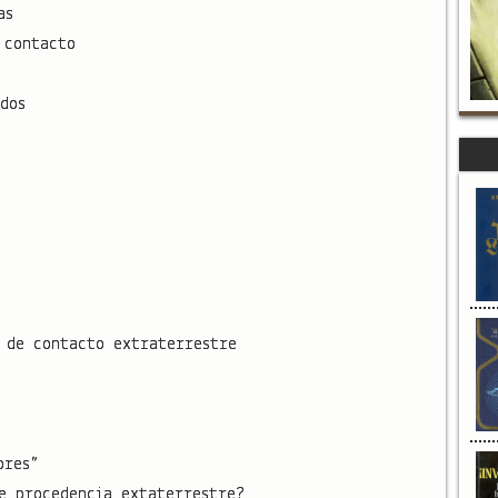
as
 contacto
dos
 de contacto extraterrestre
ores”
e procedencia extaterrestre?