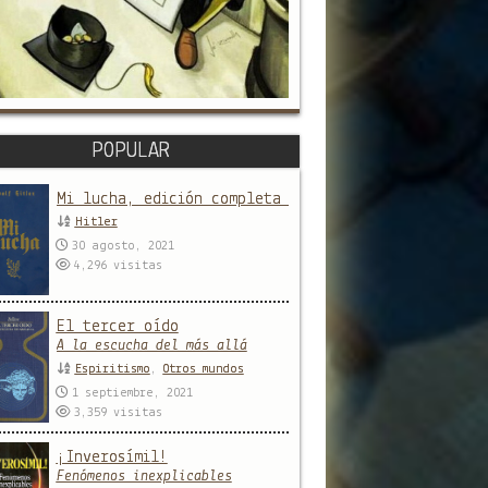
POPULAR
Mi lucha, edición completa y sin censura
Hitler
30 agosto, 2021
4,296
visitas
El tercer oído
A la escucha del más allá
Espiritismo
,
Otros mundos
1 septiembre, 2021
3,359
visitas
¡Inverosímil!
Fenómenos inexplicables