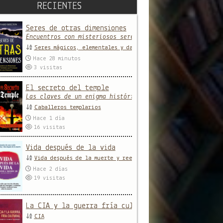
RECIENTES
Seres de otras dimensiones
Encuentros con misteriosos seres y entidades que provien
Seres mágicos, elementales y daimones
Hace 28 minutos
3
visitas
El secreto del temple
Las claves de un enigma histórico
Caballeros templarios
Hace 1 día
16
visitas
Vida después de la vida
Vida después de la muerte y reencarnación
Hace 2 días
19
visitas
La CIA y la guerra fría cultural
CIA