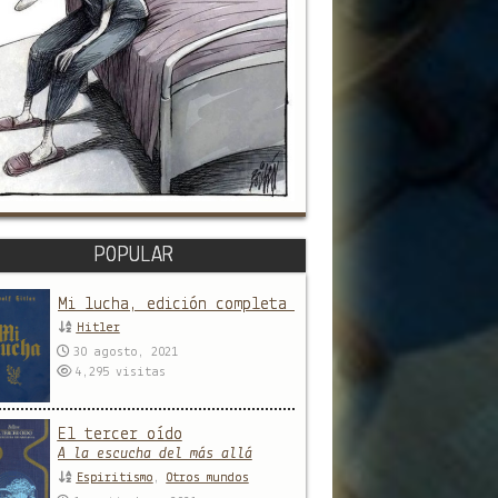
POPULAR
Mi lucha, edición completa y sin censura
Hitler
30 agosto, 2021
4,295
visitas
El tercer oído
A la escucha del más allá
Espiritismo
,
Otros mundos