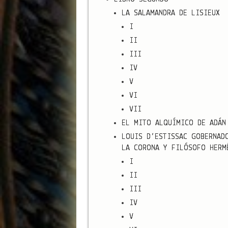
LA SALAMANDRA DE LISIEUX
I
II
III
IV
V
VI
VII
EL MITO ALQUÍMICO DE ADÁN
LOUIS D’ESTISSAC GOBERNAD
LA CORONA Y FILÓSOFO HERM
I
II
III
IV
V