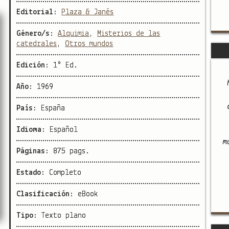
Editorial:
Plaza & Janés
Género/s:
Alquimia
,
Misterios de las
catedrales
,
Otros mundos
Edición:
1° Ed.
Año:
1969
País:
España
Idioma:
Español
m
Páginas:
875 pags.
Estado:
Completo
Clasificación:
eBook
Tipo:
Texto plano