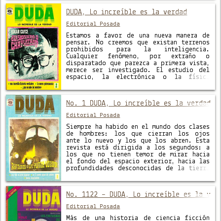
DUDA, Lo increíble es la verdad
Editorial Posada
Estamos a favor de una nueva manera de
pensar. No creemos que existan terrenos
prohibidos para la inteligencia.
Cualquier fenómeno, por extraño o
disparatado que parezca a primera vista,
merece ser investigado. El estudio del
espacio, la electrónica o la física
nuclear, por ejemplo, merece tanto
nuestro interés como la magia, la
brujería o los …
No. 1 DUDA, Lo increíble es la verdad
Editorial Posada
Siempre ha habido en el mundo dos clases
de hombres: los que cierran los ojos
ante lo nuevo y los que los abren. Esta
revista está dirigida a los segundos: a
los que no tienen temor de mirar hacia
el fondo del espacio exterior, hacia las
profundidades desconocidas de la tierra
y del mar, hacia …
No. 1122 – DUDA, Lo increíble es la ver
Editorial Posada
Más de una historia de ciencia ficción