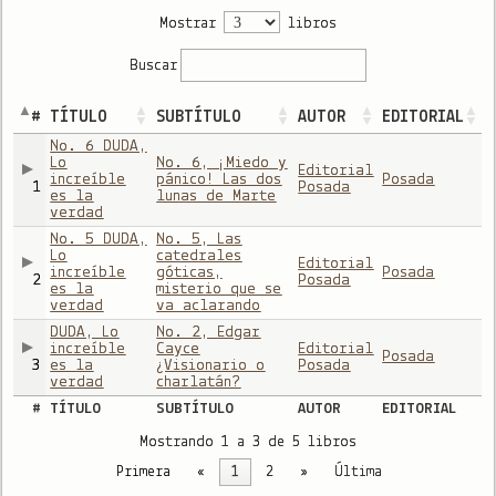
Mostrar
libros
Buscar
#
TÍTULO
SUBTÍTULO
AUTOR
EDITORIAL
No. 6 DUDA,
Lo
No. 6, ¡Miedo y
Editorial
increíble
pánico! Las dos
Posada
1
Posada
es la
lunas de Marte
verdad
No. 5 DUDA,
No. 5, Las
Lo
catedrales
Editorial
increíble
góticas,
Posada
2
Posada
es la
misterio que se
verdad
va aclarando
DUDA, Lo
No. 2, Edgar
increíble
Cayce
Editorial
Posada
3
es la
¿Visionario o
Posada
verdad
charlatán?
#
TÍTULO
SUBTÍTULO
AUTOR
EDITORIAL
Mostrando 1 a 3 de 5 libros
Primera
«
1
2
»
Última