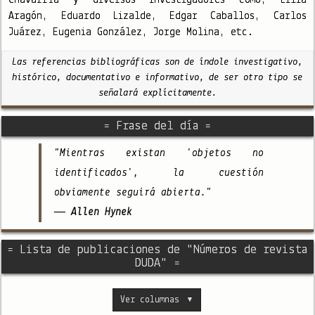
Chavarría y diversos investigadores como; Lilia
Aragón, Eduardo Lizalde, Edgar Caballos, Carlos
Juárez, Eugenia González, Jorge Molina, etc.
Las referencias bibliográficas son de índole investigativo,
histórico, documentativo e informativo, de ser otro tipo se
señalará explícitamente.
= Frase del día =
"Mientras existan 'objetos no
identificados', la cuestión
obviamente seguirá abierta."
— Allen Hynek
= Lista de publicaciones de "Números de revista
DUDA" =
Ver columnas
▼