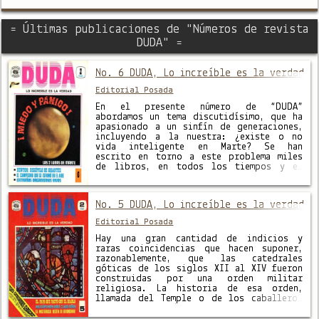
= Últimas publicaciones de "Números de revista
DUDA" =
No. 6 DUDA, Lo increíble es la verdad
Editorial Posada
En el presente número de “DUDA”
abordamos un tema discutidísimo, que ha
apasionado a un sinfín de generaciones,
incluyendo a la nuestra: ¿existe o no
vida inteligente en Marte? Se han
escrito en torno a este problema miles
de libros, en todos los tiempos y en
todos los idiomas, y en ellos se ha
querido …
No. 5 DUDA, Lo increíble es la verdad
Editorial Posada
Hay una gran cantidad de indicios y
raras coincidencias que hacen suponer,
razonablemente, que las catedrales
góticas de los siglos XII al XIV fueron
construidas por una orden militar
religiosa. La historia de esa orden,
llamada del Temple o de los caballeros
templarios, está envuelta en el mayor de
los misterios. Fundada por solo 5 …