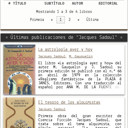
#
TÍTULO
SUBTÍTULO
AUTOR
EDITORIAL
Mostrando 1 a 3 de 4 libros
Primera
«
1
2
»
Última
= Últimas publicaciones de "Jacques Sadoul" =
La astrología ayer y hoy
Jacques Sadoul
,
M. Gauquelin
El libro «La astrología ayer y hoy» del
autor M. Gauquelin y J. Sadoul su
primera edición se publicó con el n.º 66
en abril de 1979 en la colección
«Realismo fantástico» de la PLAZA &
JANÉS, Editores. Con una traducción al
español por ANA M. DE LA FUENTE del
título original en francés «L’ASTROLOGIE
HIER ET AUJOURD’HUI» …
El tesoro de los alquimistas
Jacques Sadoul
Primera obra del gran escritor de
Ciencia Ficción Jacques Sadoul, que
trata sobre el tema alquimista, con