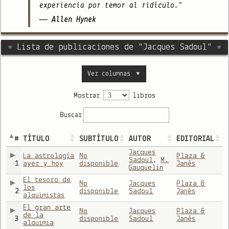
experiencia por temor al ridículo."
— Allen Hynek
= Lista de publicaciones de "Jacques Sadoul" =
Ver columnas
▼
Mostrar
libros
Buscar
#
TÍTULO
SUBTÍTULO
AUTOR
EDITORIAL
Jacques
La astrología
No
Plaza &
Sadoul
,
M.
1
ayer y hoy
disponible
Janés
Gauquelin
El tesoro de
No
Jacques
Plaza &
los
2
disponible
Sadoul
Janés
alquimistas
El gran arte
No
Jacques
Plaza &
de la
3
disponible
Sadoul
Janés
alquimia