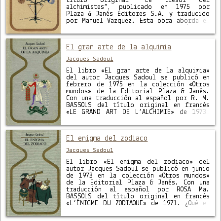
título original “Le tresor del
alchimistes”, publicado en 1975 por
Plaza & Janés Editores S.A. y traducido
por Manuel Vazquez. Esta obra aborda el
tema de la Alquimia desde sus orígenes,
alquimistas famosos como: Nicolás
Flamer, Paracelso, Fulcanelli, …
El gran arte de la alquimia
Jacques Sadoul
El libro «El gran arte de la alquimia»
del autor Jacques Sadoul se publicó en
febrero de 1975 en la colección «Otros
mundos» de la Editorial Plaza & Janés.
Con una traducción al español por R. M.
BASSOLS del título original en francés
«LE GRAND ART DE L’ALCHIMIE» de 1973.
Desde la alquimia china, egipcia,
alejandrina …
El enigma del zodiaco
Jacques Sadoul
El libro «El enigma del zodiaco» del
autor Jacques Sadoul se publicó en junio
de 1973 en la colección «Otros mundos»
de la Editorial Plaza & Janés. Con una
traducción al español por ROSA Ma.
BASSOLS del título original en francés
«L’ÉNIGME DU ZODIAQUE» de 1971. ¿Qué es
el zodiaco? ¿Cuáles son sus orígenes?
¿Qué significan …