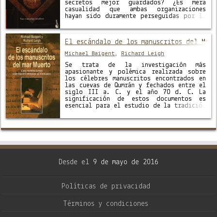
secretos mejor guardados? ¿Es mera
casualidad que ambas organizaciones
hayan sido duramente perseguidas por la
Iglesia de Roma? Michael Baigent y
Richard Leigh muestran por primera vez
en Masones y templarios los estrechos …
El escándalo de los manuscritos del Mar
Michael Baigent
,
Richard Leigh
Se trata de la investigación más
apasionante y polémica realizada sobre
los célebres manuscritos encontrados en
las cuevas de Qumrán y fechados entre el
siglo III a. C. y el año 70 d. C. La
significación de estos documentos es
esencial para el estudio de la tradición
bíblica judía y los comienzos del
cristianismo. Según …
Desde el
9 de mayo de 2016
Políticas de privacidad
Términos y condiciones