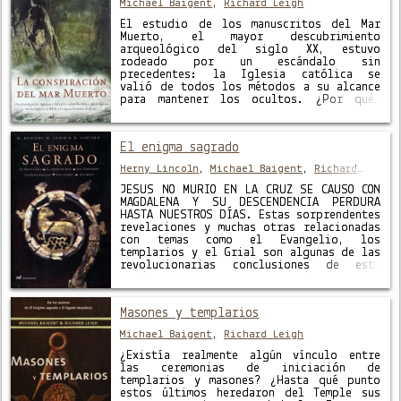
Michael Baigent
,
Richard Leigh
El estudio de los manuscritos del Mar
Muerto, el mayor descubrimiento
arqueológico del siglo XX, estuvo
rodeado por un escándalo sin
precedentes: la Iglesia católica se
valió de todos los métodos a su alcance
para mantener los ocultos. ¿Por qué?
Descubiertos entre 1947 y 1956 cerca de
Jerusalén, estos documentos estuvieron
monopolizados y oscurecidos por …
El enigma sagrado
Herny Lincoln
,
Michael Baigent
,
Richard
Leigh
JESÚS NO MURIÓ EN LA CRUZ SE CAUSÓ CON
MAGDALENA Y SU DESCENDENCIA PERDURA
HASTA NUESTROS DÍAS. Estas sorprendentes
revelaciones y muchas otras relacionadas
con temas como el Evangelio, los
templarios y el Grial son algunas de las
revolucionarias conclusiones de esta
polémica obra. En sus páginas, los
investigadores Lincoln, Baigent y Leigh
plasman los …
Masones y templarios
Michael Baigent
,
Richard Leigh
¿Existía realmente algún vínculo entre
las ceremonias de iniciación de
templarios y masones? ¿Hasta qué punto
estos últimos heredaron del Temple sus