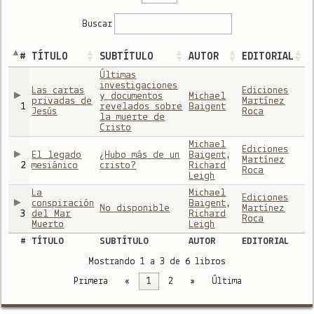
Buscar
#
TÍTULO
SUBTÍTULO
AUTOR
EDITORIAL
Últimas
investigaciones
Las cartas
Ediciones
y documentos
Michael
privadas de
Martínez
1
revelados sobre
Baigent
Jesús
Roca
la muerte de
Cristo
Michael
Ediciones
El legado
¿Hubo más de un
Baigent
,
Martínez
2
mesiánico
cristo?
Richard
Roca
Leigh
La
Michael
Ediciones
conspiración
Baigent
,
No disponible
Martínez
3
del Mar
Richard
Roca
Muerto
Leigh
#
TÍTULO
SUBTÍTULO
AUTOR
EDITORIAL
Mostrando 1 a 3 de 6 libros
Primera
«
1
2
»
Última