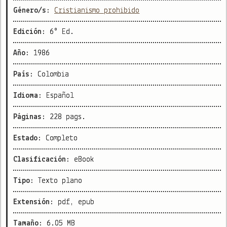
Género/s:
Cristianismo prohibido
Edición:
6° Ed.
Año:
1986
País:
Colombia
Idioma:
Español
Páginas:
228 pags.
Estado:
Completo
Clasificación:
eBook
Tipo:
Texto plano
Extensión:
pdf, epub
Tamaño:
6.05 MB