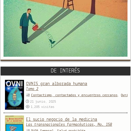
DE INTERÉS
OVNIS gran alborada humana
Tomo 2
Contactismo, contactados y encuentros cercanos
,
Ovnil
21 junio, 2025
1,205
visitas
El sucio negocio de la medicina
Las transnacionales farmacéuticas, No. 158
DUDA Semanal
,
Salud prohibída