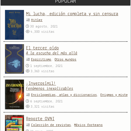
POPULAR
Mi lucha, edición completa y sin censura
Hitler
30 agosto, 2021
4,300
visitas
El tercer oído
A la escucha del más allá
Espiritismo
,
Otros mundos
1 septiembre, 2021
3,363
visitas
¡Inverosímil!
Fenómenos inexplicables
Enciclopedias, atlas y diccionarios
,
Enigmas y mister
6 septiembre, 2021
3,321
visitas
Reporte OVNI
Colección de revistas
,
México forteano