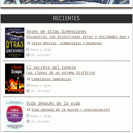
RECIENTES
Seres de otras dimensiones
Encuentros con misteriosos seres y entidades que pr
Seres mágicos, elementales y daimones
Hace 2 días
22
visitas
El secreto del temple
Las claves de un enigma histórico
Caballeros templarios
Hace 3 días
22
visitas
Vida después de la vida
Vida después de la muerte y reencarnación
Hace 4 días
26
visitas