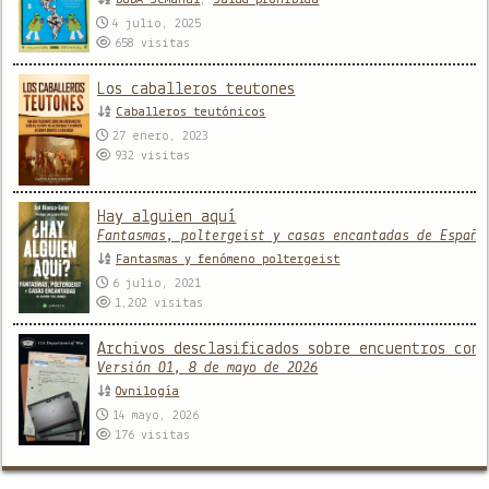
4 julio, 2025
658
visitas
Los caballeros teutones
Caballeros teutónicos
27 enero, 2023
932
visitas
Hay alguien aquí
Fantasmas, poltergeist y casas encantadas de España
Fantasmas y fenómeno poltergeist
6 julio, 2021
1,202
visitas
Archivos desclasificados sobre encuentros con
Versión 01, 8 de mayo de 2026
Ovnilogía
14 mayo, 2026
176
visitas