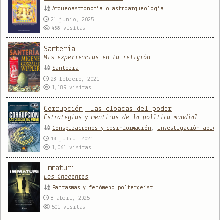
Arqueoastronomía o astroarqueología
21 junio, 2025
488
visitas
Santería
Mis experiencias en la religión
Santeria
28 febrero, 2021
1,189
visitas
Corrupción, Las cloacas del poder
Estrategias y mentiras de la política mundial
Conspiraciones y desinformación
,
Investigación abier
18 julio, 2021
1,061
visitas
Immaturi
Los inocentes
Fantasmas y fenómeno poltergeist
8 abril, 2025
501
visitas