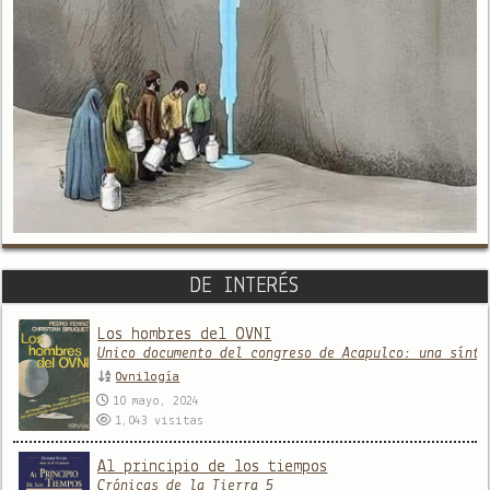
DE INTERÉS
Los hombres del OVNI
Único documento del congreso de Acapulco: una sínte
Ovnilogía
10 mayo, 2024
1,043
visitas
Al principio de los tiempos
Crónicas de la Tierra 5