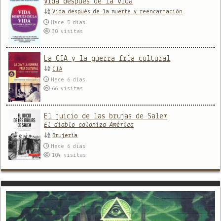
Vida después de la vida
Vida después de la muerte y reencarnación
Hace 5 días
30
visitas
La CIA y la guerra fría cultural
CIA
Hace 6 días
66
visitas
El juicio de las brujas de Salem
El diablo coloniza América
Brujería
Hace 6 días
104
visitas