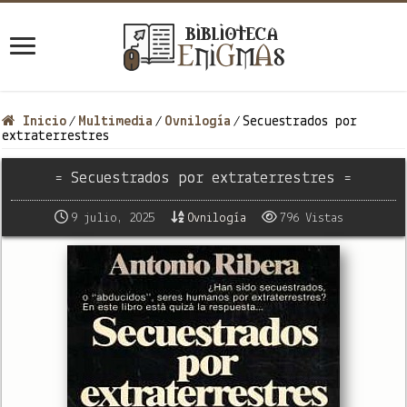
Inicio
Multimedia
Ovnilogía
Secuestrados por
/
/
/
extraterrestres
= Secuestrados por extraterrestres =
9 julio, 2025
Ovnilogía
796 Vistas