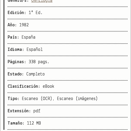
Género/s:
Ovnilogía
Edición:
1° Ed.
Año:
1982
País:
España
Idioma:
Español
Páginas:
338 pags.
Estado:
Completo
Clasificación:
eBook
Tipo:
Escaneo (OCR), Escaneo (imágenes)
Extensión:
pdf
Tamaño:
112 MB