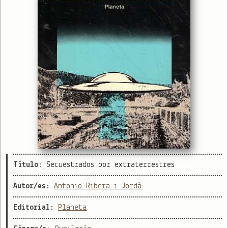
Título:
Secuestrados por extraterrestres
Autor/es:
Antonio Ribera i Jordà
Editorial:
Planeta