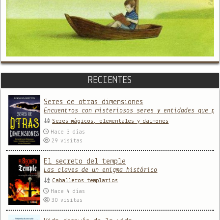
RECIENTES
Seres de otras dimensiones
Encuentros con misteriosos seres y entidades que pr
Seres mágicos, elementales y daimones
Hace 3 días
29
visitas
El secreto del temple
Las claves de un enigma histórico
Caballeros templarios
Hace 4 días
30
visitas