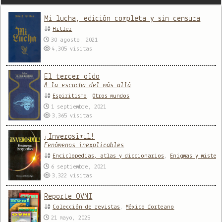
Mi lucha, edición completa y sin censura
Hitler
30 agosto, 2021
4,305
visitas
El tercer oído
A la escucha del más allá
Espiritismo
,
Otros mundos
1 septiembre, 2021
3,365
visitas
¡Inverosímil!
Fenómenos inexplicables
Enciclopedias, atlas y diccionarios
,
Enigmas y mister
6 septiembre, 2021
3,322
visitas
Reporte OVNI
Colección de revistas
,
México forteano
21 mayo, 2025