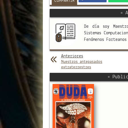
COMPARTIR
= A
De día soy Maestr
Sistemas Computacio
Fenómenos Forteano
Anteriores
Nuestros antepasados
extraterrestres
= Public