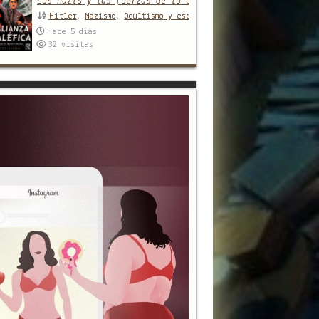
Los nazis y las fuerzas de lo oculto de sus orígenes a l
Hitler
,
Nazismo
,
Ocultismo y esoterismo
Hace 5 días
32
visitas