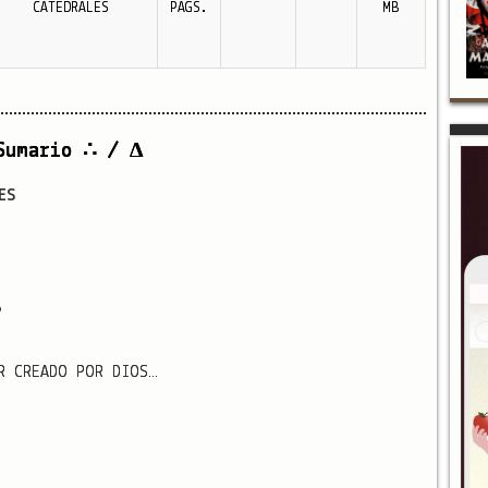
CATEDRALES
PAGS.
MB
Sumario ∴ / Δ
ES
?
R CREADO POR DIOS…