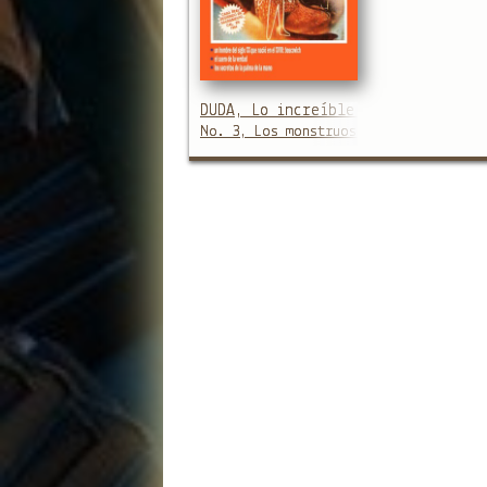
DUDA, Lo increíble es la verdad
No. 3, Los monstruos extraterrestres 