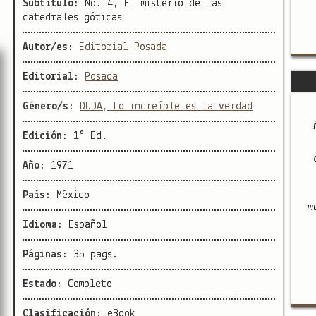
Subtítulo:
No. 4, El misterio de las
catedrales góticas
Autor/es:
Editorial Posada
Editorial:
Posada
Género/s:
DUDA, Lo increíble es la verdad
Edición:
1° Ed.
Año:
1971
País:
México
m
Idioma:
Español
Páginas:
35 pags.
Estado:
Completo
Clasificación:
eBook