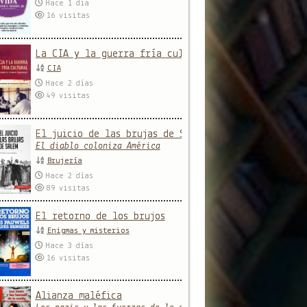
Hace 1 día
16
visitas
La CIA y la guerra fría cultural
CIA
Hace 2 días
49
visitas
El juicio de las brujas de Salem
El diablo coloniza América
Brujería
Hace 2 días
89
visitas
El retorno de los brujos
Enigmas y misterios
Hace 3 días
16
visitas
Alianza maléfica