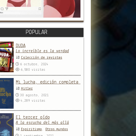
POPULAR
DUDA
Lo increíble es la verdad
Colección de revistas
6 octubre, 2024
6,580
visitas
Mi lucha, edición completa y sin censura
Hitler
30 agosto, 2021
4,289
visitas
El tercer oído
A la escucha del más allá
Espiritismo
,
Otros mundos