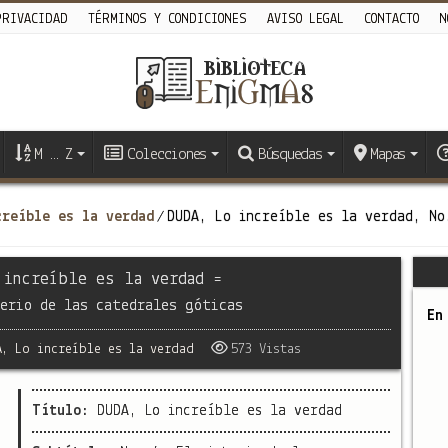
PRIVACIDAD
TÉRMINOS Y CONDICIONES
AVISO LEGAL
CONTACTO
N
M … Z
Colecciones
Búsquedas
Mapas
creíble es la verdad
DUDA, Lo increíble es la verdad, No
/
 increíble es la verdad =
erio de las catedrales góticas
En
, Lo increíble es la verdad
573 Vistas
Título:
DUDA, Lo increíble es la verdad