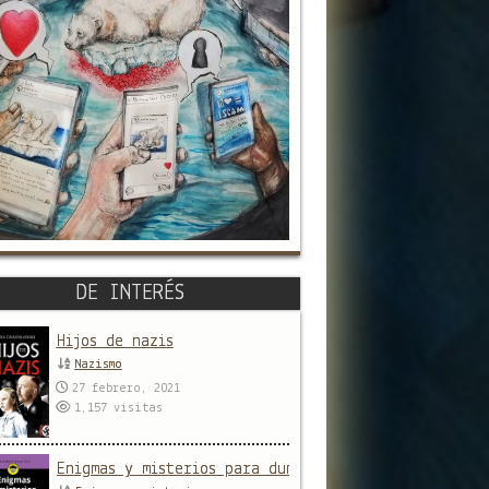
DE INTERÉS
Hijos de nazis
Nazismo
27 febrero, 2021
1,157
visitas
Enigmas y misterios para dummies