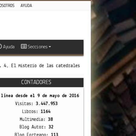
OSOTROS
AYUDA
Ayuda
Secciones
. 4, El misterio de las catedrales
CONTADORES
 línea desde el
9 de mayo de 2016
Visitas:
3.447.953
Libros:
1164
Multimedia:
38
Blog Autor:
32
Blog Forteano:
113