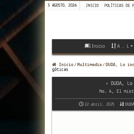
5 AGOSTO, 2026
INICIO
POLÍTICAS DE 
Inicio
A … L
Inicio
Multimedia
DUDA, Lo in
/
/
góticas
= DUDA, Lo
No. 4, El mist
22 abril, 2025
DUDA