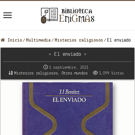
Inicio
Multimedia
Misterios religiosos
El enviado
/
/
/
= El enviado =
1 septiembre, 2021
Misterios religiosos
,
Otros mundos
1,099 Vistas