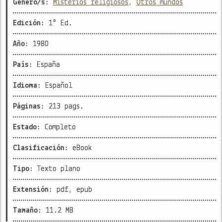
Género/s:
Misterios religiosos
,
Otros mundos
Edición:
1° Ed.
Año:
1980
País:
España
Idioma:
Español
Páginas:
213 pags.
Estado:
Completo
Clasificación:
eBook
Tipo:
Texto plano
Extensión:
pdf, epub
Tamaño:
11.2 MB