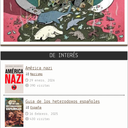
DE INTERÉS
América nazi
Nazismo
29 enero, 2026
390
visitas
Guia de los heterodoxos españoles
España
16 febrero, 2025
430
visitas