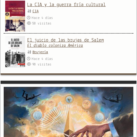
La CIA y la guerra fría cultural
CIA
Hace 4 días
58
visitas
El juicio de las brujas de Salem
El diablo coloniza América
Brujería
Hace 4 días
98
visitas