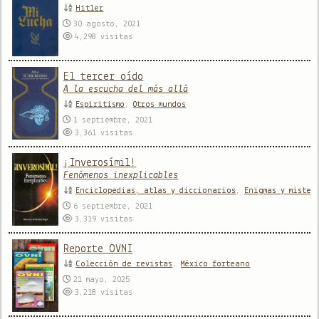
Hitler
30 agosto, 2021
4,298
visitas
El tercer oído
A la escucha del más allá
Espiritismo
,
Otros mundos
1 septiembre, 2021
3,361
visitas
¡Inverosímil!
Fenómenos inexplicables
Enciclopedias, atlas y diccionarios
,
Enigmas y mister
6 septiembre, 2021
3,319
visitas
Reporte OVNI
Colección de revistas
,
México forteano
21 mayo, 2025
3,218
visitas