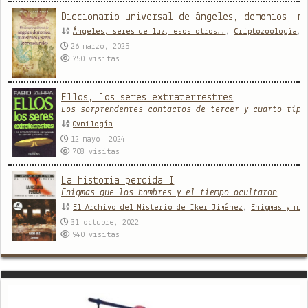
Diccionario universal de ángeles, demonios, m
Ángeles, seres de luz, esos otros..
,
Criptozoología
,
26 marzo, 2025
750
visitas
Ellos, los seres extraterrestres
Los sorprendentes contactos de tercer y cuarto tipo
Ovnilogía
12 mayo, 2024
708
visitas
La historia perdida I
Enigmas que los hombres y el tiempo ocultaron
El Archivo del Misterio de Iker Jiménez
,
Enigmas y mis
31 octubre, 2022
940
visitas