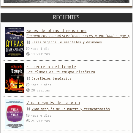
RECIENTES
Seres de otras dimensiones
Encuentros con misteriosos seres y entidades que pr
Seres mágicos, elementales y daimones
Hace 1 día
18
visitas
El secreto del temple
Las claves de un enigma histórico
Caballeros templarios
Hace 2 días
20
visitas
Vida después de la vida
Vida después de la muerte y reencarnación
Hace 4 días
24
visitas