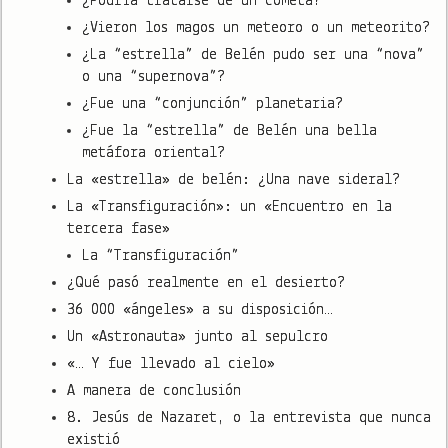
¿Podría tratarse de un cometa?
¿Vieron los magos un meteoro o un meteorito?
¿La “estrella” de Belén pudo ser una “nova”
o una “supernova”?
¿Fue una “conjunción” planetaria?
¿Fue la “estrella” de Belén una bella
metáfora oriental?
La «estrella» de belén: ¿Una nave sideral?
La «Transfiguración»: un «Encuentro en la
tercera fase»
La “Transfiguración”
¿Qué pasó realmente en el desierto?
36 000 «ángeles» a su disposición…
Un «Astronauta» junto al sepulcro
«… Y fue llevado al cielo»
A manera de conclusión
8. Jesús de Nazaret, o la entrevista que nunca
existió