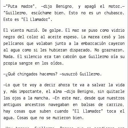
—“Puta madre”, —dijo Benigno, y apagó el motor.—
“Guillermo, escúchame bien. Esto no es un chubasco.
Esto es “El Llamador”.
El viento murió. De golpe. El mar se puso como vidrio
negro del color al aceite espeso. La marea cesó y los
pelícanos que volaban junto a la embarcación cayeron
al agua como si les hubieran disparado. No graznaron.
Nada. El silencio era tan cabrón que Guillermo oía su
propia sangre en los oídos.
—¿Qué chingados hacemos? —susurró Guillermo.
—Lo que te voy a decir ahora te va a salvar la vida
y, más importante, el alma —dijo Benigno, sin quitarle
los ojos a la mancha. —En este mar, desde que nuestros
antiguos ancestros navegaban en balsas de carrizo,
hay cosas que suben cuando “El Llamador” toca el
agua. Cosas que no se murieron bien.