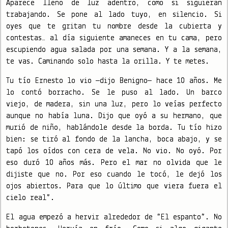
Aparece lleno de luz adentro, como si siguieran
trabajando. Se pone al lado tuyo, en silencio. Si
oyes que te gritan tu nombre desde la cubierta y
contestas… al día siguiente amaneces en tu cama, pero
escupiendo agua salada por una semana. Y a la semana,
te vas. Caminando solo hasta la orilla. Y te metes.
Tu tío Ernesto lo vio —dijo Benigno— hace 10 años. Me
lo contó borracho. Se le puso al lado. Un barco
viejo, de madera, sin una luz, pero lo veías perfecto
aunque no había luna. Dijo que oyó a su hermano, que
murió de niño, hablándole desde la borda. Tu tío hizo
bien: se tiró al fondo de la lancha, boca abajo, y se
tapó los oídos con cera de vela. No vio. No oyó. Por
eso duró 10 años más. Pero el mar no olvida que le
dijiste que no. Por eso cuando le tocó, le dejó los
ojos abiertos. Para que lo último que viera fuera el
cielo real”.
El agua empezó a hervir alrededor de “El espanto”. No