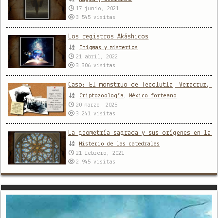
17 junio, 2021
3,545
visitas
Los registros Akáshicos
Enigmas y misterios
21 abril, 2022
3,306
visitas
Caso: El monstruo de Tecolutla, Veracruz, M
Criptozoología
,
México forteano
20 marzo, 2025
3,241
visitas
La geometría sagrada y sus orígenes en la a
Misterio de las catedrales
21 febrero, 2021
2,945
visitas