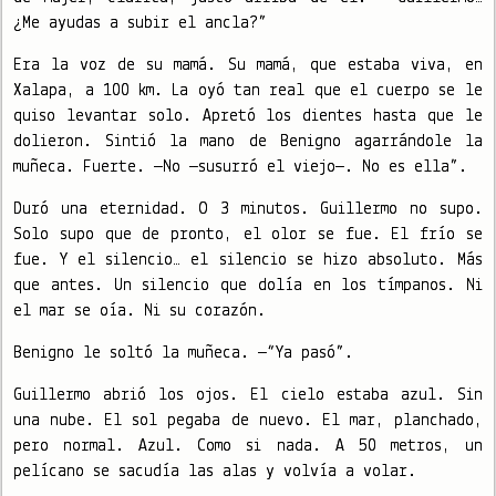
¿Me ayudas a subir el ancla?”
Era la voz de su mamá. Su mamá, que estaba viva, en
Xalapa, a 100 km. La oyó tan real que el cuerpo se le
quiso levantar solo. Apretó los dientes hasta que le
dolieron. Sintió la mano de Benigno agarrándole la
muñeca. Fuerte. —No —susurró el viejo—. No es ella”.
Duró una eternidad. O 3 minutos. Guillermo no supo.
Solo supo que de pronto, el olor se fue. El frío se
fue. Y el silencio… el silencio se hizo absoluto. Más
que antes. Un silencio que dolía en los tímpanos. Ni
el mar se oía. Ni su corazón.
Benigno le soltó la muñeca. —“Ya pasó”.
Guillermo abrió los ojos. El cielo estaba azul. Sin
una nube. El sol pegaba de nuevo. El mar, planchado,
pero normal. Azul. Como si nada. A 50 metros, un
pelícano se sacudía las alas y volvía a volar.