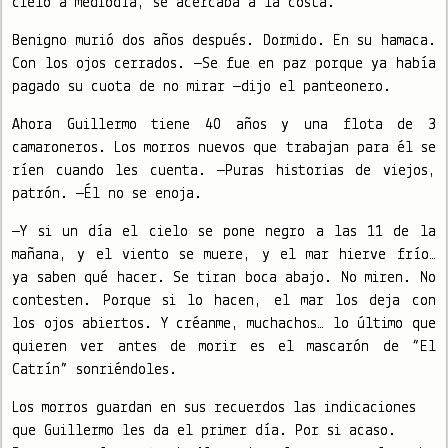
cielo a mediodía, se acercaba a la costa.
Benigno murió dos años después. Dormido. En su hamaca.
Con los ojos cerrados. —Se fue en paz porque ya había
pagado su cuota de no mirar —dijo el panteonero.
Ahora Guillermo tiene 40 años y una flota de 3
camaroneros. Los morros nuevos que trabajan para él se
ríen cuando les cuenta. —Puras historias de viejos,
patrón. —Él no se enoja.
—Y si un día el cielo se pone negro a las 11 de la
mañana, y el viento se muere, y el mar hierve frío…
ya saben qué hacer. Se tiran boca abajo. No miren. No
contesten. Porque si lo hacen, el mar los deja con
los ojos abiertos. Y créanme, muchachos… lo último que
quieren ver antes de morir es el mascarón de “El
Catrín” sonriéndoles.
Los morros guardan en sus recuerdos las indicaciones
que Guillermo les da el primer día. Por si acaso.