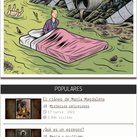
POPULARES
El cráneo de María Magdalena
Misterios religiosos
17 junio, 2021
3,864
visitas
¿Qué es un egregor?
Magia y ocultismo