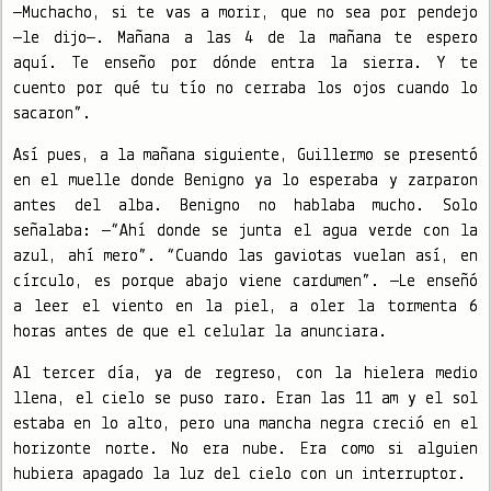
—Muchacho, si te vas a morir, que no sea por pendejo
—le dijo—. Mañana a las 4 de la mañana te espero
aquí. Te enseño por dónde entra la sierra. Y te
cuento por qué tu tío no cerraba los ojos cuando lo
sacaron”.
Así pues, a la mañana siguiente, Guillermo se presentó
en el muelle donde Benigno ya lo esperaba y zarparon
antes del alba. Benigno no hablaba mucho. Solo
señalaba: —“Ahí donde se junta el agua verde con la
azul, ahí mero”. “Cuando las gaviotas vuelan así, en
círculo, es porque abajo viene cardumen”. —Le enseñó
a leer el viento en la piel, a oler la tormenta 6
horas antes de que el celular la anunciara.
Al tercer día, ya de regreso, con la hielera medio
llena, el cielo se puso raro. Eran las 11 am y el sol
estaba en lo alto, pero una mancha negra creció en el
horizonte norte. No era nube. Era como si alguien
hubiera apagado la luz del cielo con un interruptor.