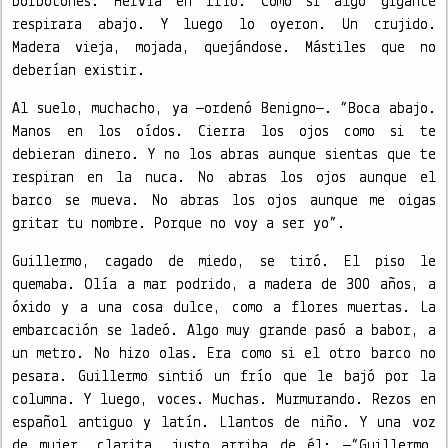
borbotones. Hervía en frío. Como si algo gigante
respirara abajo. Y luego lo oyeron. Un crujido.
Madera vieja, mojada, quejándose. Mástiles que no
deberían existir.
Al suelo, muchacho, ya —ordenó Benigno—. “Boca abajo.
Manos en los oídos. Cierra los ojos como si te
debieran dinero. Y no los abras aunque sientas que te
respiran en la nuca. No abras los ojos aunque el
barco se mueva. No abras los ojos aunque me oigas
gritar tu nombre. Porque no voy a ser yo”.
Guillermo, cagado de miedo, se tiró. El piso le
quemaba. Olía a mar podrido, a madera de 300 años, a
óxido y a una cosa dulce, como a flores muertas. La
embarcación se ladeó. Algo muy grande pasó a babor, a
un metro. No hizo olas. Era como si el otro barco no
pesara. Guillermo sintió un frío que le bajó por la
columna. Y luego, voces. Muchas. Murmurando. Rezos en
español antiguo y latín. Llantos de niño. Y una voz
de mujer, clarita, justo arriba de él: —“Guillermo…