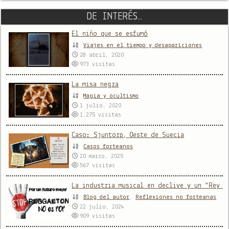
DE INTERÉS…
El niño que se esfumó
Viajes en el tiempo y desapariciones
28 abril, 2020
973
visitas
La misa negra
Magia y ocultismo
1 julio, 2020
1,275
visitas
Caso: Sjuntorp, Oeste de Suecia
Casos forteanos
20 marzo, 2025
567
visitas
La industria musical en declive y un “Rey d
Blog del autor
,
Reflexiones no forteanas
22 julio, 2024
909
visitas